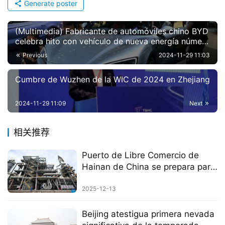
Generate poster
(Multimedia) Fabricante de automóviles chino BYD
celebra hito con vehículo de nueva energía número
10 millones
Previous
2024-11-29 11:03
Cumbre de Wuzhen de la WIC de 2024 en Zhejiang
2024-11-29 11:09
Next
相关推荐
Puerto de Libre Comercio de
Hainan de China se prepara para
operaciones aduaneras
especiales en toda la isla
2025-12-13
Beijing atestigua primera nevada