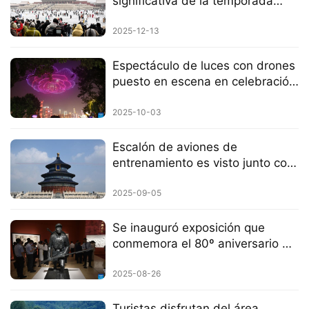
significativa de la temporada
invernal
2025-12-13
Espectáculo de luces con drones
puesto en escena en celebración
del Día Nacional de China en
Chongqing
2025-10-03
Escalón de aviones de
entrenamiento es visto junto con
el Templo del Cielo en Beijing
2025-09-05
Se inauguró exposición que
conmemora el 80º aniversario de
la victoria contra la Agresión
Japonesa y el fascismo
2025-08-26
Turistas disfrutan del área