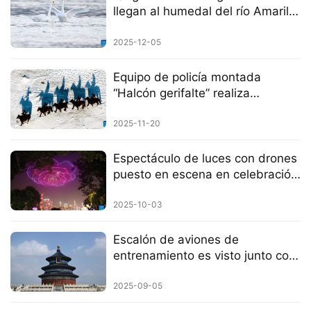
llegan al humedal del río Amarillo
para pasar el invierno
2025-12-05
Equipo de policía montada
“Halcón gerifalte” realiza
patrullajes de seguridad en
Hulun Buir, Mongolia Interior
2025-11-20
Espectáculo de luces con drones
puesto en escena en celebración
del Día Nacional de China en
Chongqing
2025-10-03
Escalón de aviones de
entrenamiento es visto junto con
el Templo del Cielo en Beijing
2025-09-05