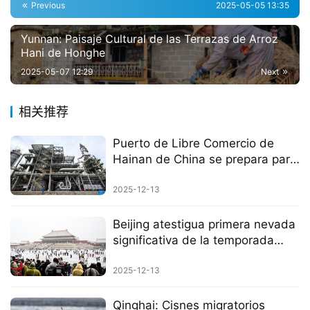
civilizaciones
Previous
2025-05-05 13:35
Yunnan: Paisaje Cultural de las Terrazas de Arroz
Hani de Honghe
2025-05-07 12:29
Next
相关推荐
Puerto de Libre Comercio de
Hainan de China se prepara para
operaciones aduaneras
especiales en toda la isla
2025-12-13
Beijing atestigua primera nevada
significativa de la temporada
invernal
2025-12-13
Qinghai: Cisnes migratorios