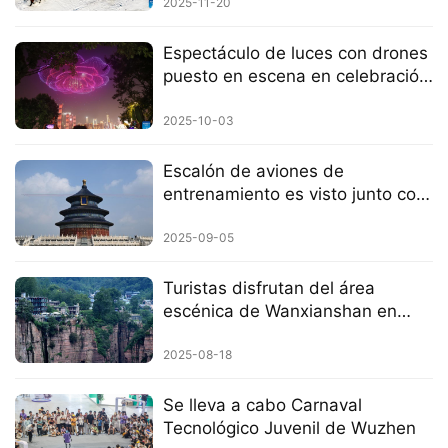
Hulun Buir, Mongolia Interior
2025-11-20
Espectáculo de luces con drones
puesto en escena en celebración
del Día Nacional de China en
Chongqing
2025-10-03
Escalón de aviones de
entrenamiento es visto junto con
el Templo del Cielo en Beijing
2025-09-05
Turistas disfrutan del área
escénica de Wanxianshan en
Henan
2025-08-18
Se lleva a cabo Carnaval
Tecnológico Juvenil de Wuzhen