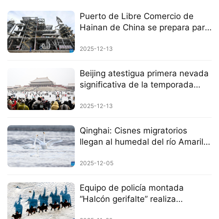
Puerto de Libre Comercio de
Hainan de China se prepara para
operaciones aduaneras
especiales en toda la isla
2025-12-13
Beijing atestigua primera nevada
significativa de la temporada
invernal
2025-12-13
Qinghai: Cisnes migratorios
llegan al humedal del río Amarillo
para pasar el invierno
2025-12-05
Equipo de policía montada
“Halcón gerifalte” realiza
patrullajes de seguridad en