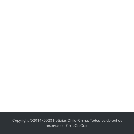
Copyright ©2014-2028 Noticias Chile-China. Todos los derechos
reservados.
ChileCn.Com