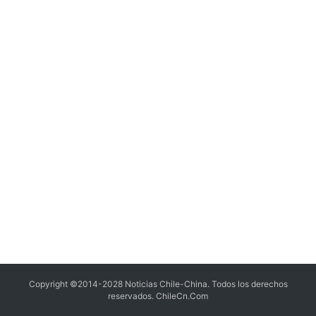
Copyright ©2014-2028 Noticias Chile-China. Todos los derechos
reservados.
ChileCn.Com