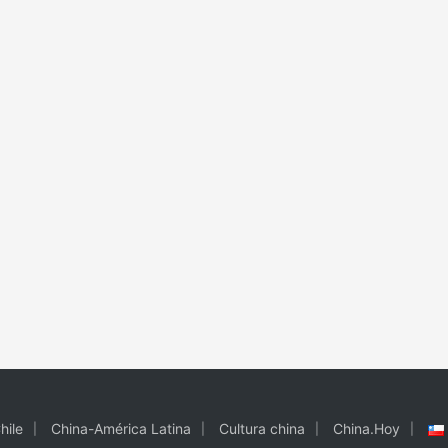
hile
China-América Latina
Cultura china
China.Hoy