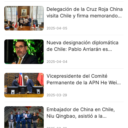
Delegación de la Cruz Roja China
visita Chile y firma memorando
de cooperación
2025-04-05
Nueva designación diplomática
de Chile: Pablo Arriarán es
nombrado embajador en China
2025-04-04
Vicepresidente del Comité
Permanente de la APN He Wei
visita Chile y participa en la XVI
reunión del Comité de Diálogo
2025-03-29
Político Parlamentario China-
Chile
Embajador de China en Chile,
Niu Qingbao, asistió a la
celebración del Festival de la