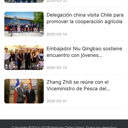
Primavera 2025 en la ciudad de
2025-03-22
La Cisterna
Delegación china visita Chile para
promover la cooperación agrícola
2025-03-14
Embajador Niu Qingbao sostiene
encuentro con jóvenes
académicos chilenos
2025-03-13
Zhang Zhili se reúne con el
Viceministro de Pesca del
Ministerio de Economía de Chile,
Salas
2025-03-01
Copyright ©2014-2028 Noticias Chile-China. Todos los derechos