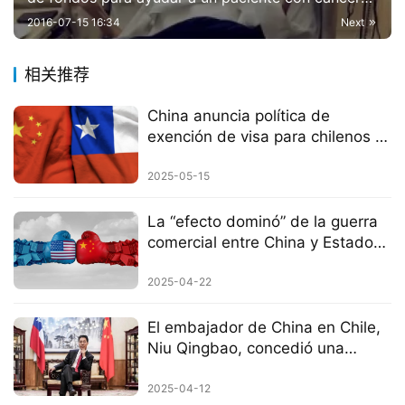
colorrectal
2016-07-15 16:34
Next
相关推荐
China anuncia política de
exención de visa para chilenos a
partir del 1 de junio.
2025-05-15
La “efecto dominó” de la guerra
comercial entre China y Estados
Unidos tiene un impacto
significativo en la economía de
2025-04-22
Chile en 2025.
El embajador de China en Chile,
Niu Qingbao, concedió una
entrevista al diario chileno “Las
Tres”
2025-04-12