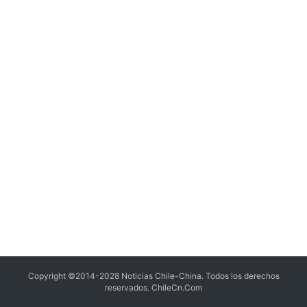
Copyright ©2014-2028 Noticias Chile-China. Todos los derechos
reservados.
ChileCn.Com