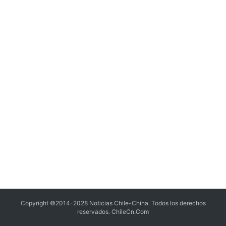
Copyright ©2014-2028 Noticias Chile-China. Todos los derechos
reservados.
ChileCn.Com