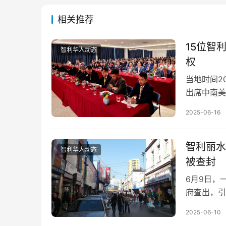
相关推荐
15位智
智利华人动态
权
当地时间2
出席中南美
力量，坚定
2025-06-16
智利丽水
智利华人动态
被查封
6月9日，
府查出，引
口商因经营
2025-06-10