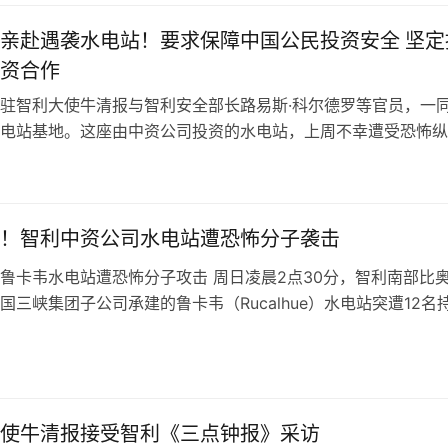
亲赴遇袭水电站！要求保障中国公民投资安全 坚定
资合作
驻智利大使牛清报与智利安全部长路易斯·科尔德罗等官员，一
电站基地。这座由中资公司投资的水电站，上周不幸遭受恐怖纵
多辆汽车被焚毁，损失极为惨重，牛…
！智利中资公司水电站遭恐怖分子袭击
鲁卡韦水电站遭恐怖分子攻击 周日凌晨2点30分，智利南部比
国三峡集团子公司承建的鲁卡韦（Rucalhue）水电站突遭12名
击。歹徒闯入后，迅速…
使牛清报接受智利《三点钟报》采访