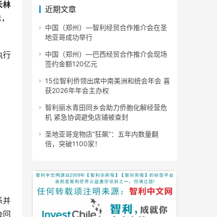
长林
近期文章
示，
中国（郑州）—智利经贸合作推介会在圣
地亚哥成功举行
执行
中国（郑州）—巴西经贸合作推介会现场
签约金额120亿元
15位智利侨领出席中南美洲和统会年会 喜
获2026年年会主办权
智利丽水青田同乡会助力侨胞化解经营危
机 紧急协调避免店铺被查封
圣地亚哥宠物店“狂飙”：五年内数量翻
倍，突破1100家！
系并
会回