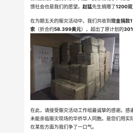
馈社会也是我们的愿望。
赵猛
先生捐赠了
1200双
在为期五天的赈灾活动中，我们共收到
现金捐款1
索
（折合约
58.399美元
），超出了原计划的
30
在此，请接受赈灾活动工作组最诚挚的感谢。感
未能亲临赈灾现场的华侨华人同胞。是您们用实
在某些方面为我们争了一口气。