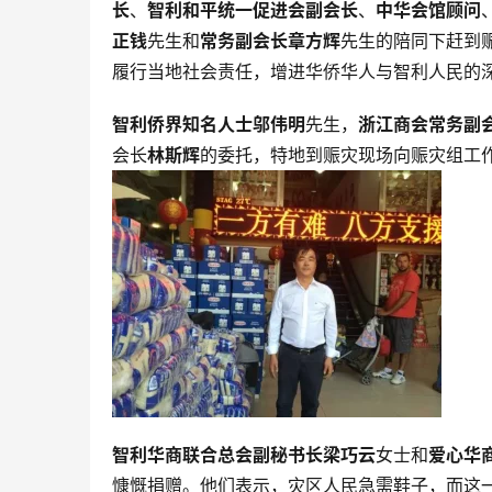
长
、
智利和平统一促进会副会长
、
中华会馆顾问
正钱
先生和
常务副会长章方辉
先生的陪同下赶到
履行当地社会责任，增进华侨华人与智利人民的
智利侨界知名人士邬伟明
先生，
浙江商会常务副
会长
林斯辉
的委托，特地到赈灾现场向赈灾组工
智利华商联合总会副秘书长梁巧云
女士和
爱心华
慷慨捐赠。他们表示，灾区人民急需鞋子，而这