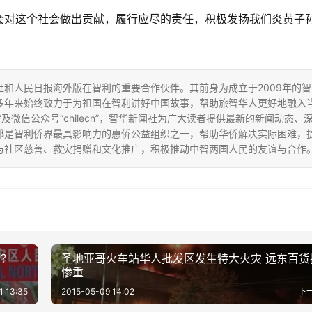
会对这个社会做出贡献，履行应尽的责任，积极发扬我们炎黄子
和人民日报海外版在智利的重要合作伙伴。其前身为成立于2009年的智
多年来始终致力于为祖国在智利讲好中国故事，帮助旅智华人更好地融入
”及微信公众号“chilecn”，智华新闻社为广大读者提供最新的新闻动态、
部
是智利侨界最具影响力的惠侨公益组织之一，帮助华侨解决实际困难，
与社区慈善、救灾捐赠和文化推广，积极推动中智两国人民的友谊与合作
处？
圣地亚哥火车站华人批发区发生特大火灾 远东百货
惨重
1 13:35
2015-05-09 14:02
下