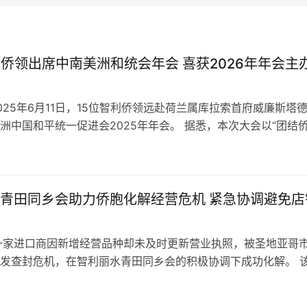
利侨领出席中南美洲和统会年会 喜获2026年年会主
025年6月11日，15位智利侨领远赴荷兰属库拉索首府威廉斯塔
洲中国和平统一促进会2025年年会。 据悉，本次大会以“团结
和平统一信念”为主题…
青田同乡会助力侨胞化解经营危机 紧急协调避免店
一家进口商因新增经营品种却未及时更新营业执照，被圣地亚哥
发查封危机，在智利丽水青田同乡会的积极协调下成功化解。 
范围发生变化，接到圣地亚哥市政…