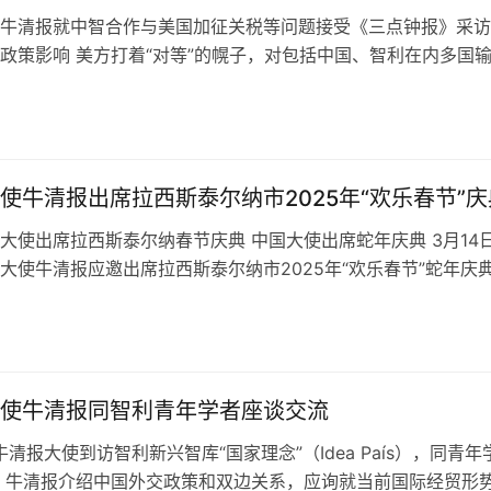
牛清报就中智合作与美国加征关税等问题接受《三点钟报》采访
政策影响 美方打着“对等”的幌子，对包括中国、智利在内多国
税，严重违反世贸组织规则，严…
使牛清报出席拉西斯泰尔纳市2025年“欢乐春节”庆
大使出席拉西斯泰尔纳春节庆典 中国大使出席蛇年庆典 3月14
大使牛清报应邀出席拉西斯泰尔纳市2025年“欢乐春节”蛇年庆
 多方代表共襄盛会 拉…
使牛清报同智利青年学者座谈交流
牛清报大使到访智利新兴智库“国家理念”（Idea País），同青年
 牛清报介绍中国外交政策和双边关系，应询就当前国际经贸形