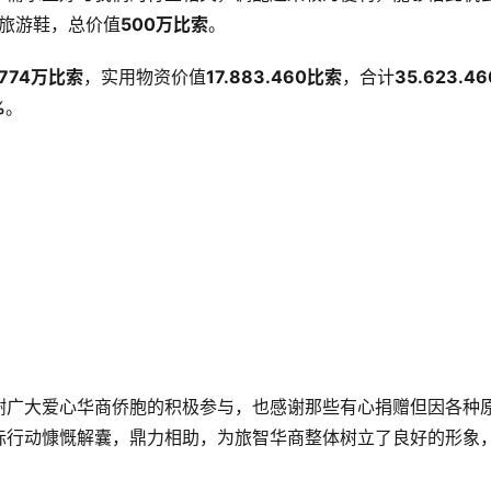
旅游鞋，总价值
500万比索
。
774万比索
，实用物资价值
17.883.460比索
，合计
35.623.4
%
。
谢广大爱心华商侨胞的积极参与，也感谢那些有心捐赠但因各种
际行动慷慨解囊，鼎力相助，为旅智华商整体树立了良好的形象