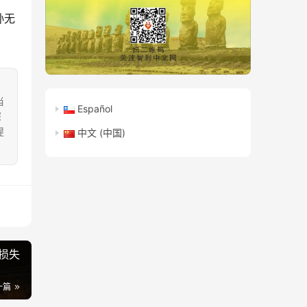
孙无
当
Español
深
提
中文 (中国)
。
损失
一篇