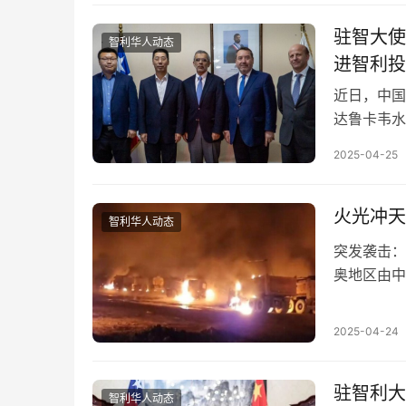
驻智大使
智利华人动态
进智利投
近日，中国
达鲁卡韦水
袭击，50
2025-04-25
火光冲天
智利华人动态
突发袭击：
奥地区由中
恐怖分子袭
2025-04-24
驻智利大
智利华人动态