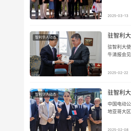
双边合作新
2025-03-13
驻智利大
智利华人动态
驻智利大使
牛清报会见
发展作出的
2025-02-22
驻智利大
智利华人动态
中国电动公
地亚哥大区
长卡洛斯·
2025-02-08