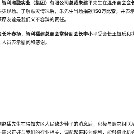
、
智利瀚融实业（集团）有限公司总裁朱建平
先生在
温州商会会
赈灾现场。了解赈灾情况后，朱先生当场捐款
150万比索
，并表
深厚友谊是我们义不容辞的责任。
会长叶春扬
，
智利福建总商会常务副会长李小平
受会长
王银乐
和
作人员表示慰问和感谢。
商赵猛
先生在得知灾区人民缺少鞋子的消息后，积极与赈灾组联
一需求正好与我们的行业相关，调配起来较为便利，能够借此机