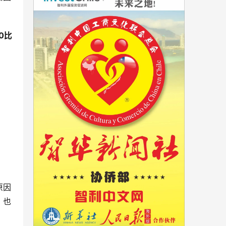
60比
原因
，也