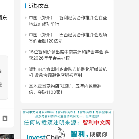
近期文章
而东
中国（郑州）—智利经贸合作推介会在圣
地亚哥成功举行
中国（郑州）—巴西经贸合作推介会现场
签约金额120亿元
15位智利侨领出席中南美洲和统会年会 喜
获2026年年会主办权
智利丽水青田同乡会助力侨胞化解经营危
当
机 紧急协调避免店铺被查封
深
提
圣地亚哥宠物店“狂飙”：五年内数量翻
。
倍，突破1100家！