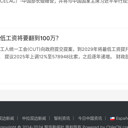
CELAC）-中国部长级峰会；并将与中国国家主席习近平举行双
悉，访华之前，博里奇还将访问…
低工资将要翻到100万？
工人统一工会(CUT)向政府提交提案，到2029年将最低工资提
。 提议2025年上调12%至578948比索，之后逐年递增。 财政
ri…
双边新闻
中拉双边新闻
智利资讯
今日中国资讯
Españ
Copyright © 2014-2024 智华新闻社 版权所有 Powered by
ChileCN.c