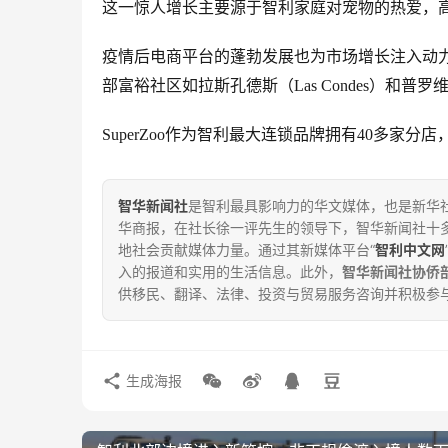
这一惊人增长主要源于智利家庭对宠物的热爱，
疫情后电商平台的蓬勃发展也为市场增长注入动
部富裕社区如拉斯孔德斯
（
Las Condes
）
和
普罗
SuperZoo
作为智利最大连锁品牌拥有40多家分店，与P
智华新闻社
是智利最具影响力的华文媒体，也是新华社
华商报，在社长徐一评先生的领导下，智华新闻社十
地社会贡献媒体力量。通过其新媒体平台“
智利中文网
入的报道和实用的生活信息。此外，
智华新闻社协侨
供移民、翻译、法律、投资与贸易服务咨询并积极参
生成海报