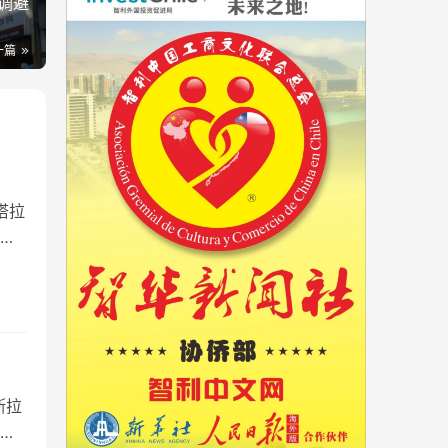
调避
一篇
塔拉
剑
斯拉
但