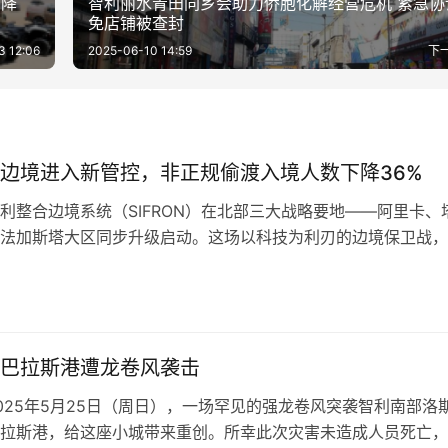
下降
智利丽水青田同乡会助力侨胞化解经营危机 紧急协
免店铺被查封
3 12:06
2025-06-10 14:59
下
边境进入新管控，非正规偷渡入境人数下降36%
利整合边境系统（SIFRON）在北部三大战略要地——阿里卡、
法加斯塔大区同步升级启动。这场以科技为利刃的边境保卫战，
口贩卖等跨境违法活动，致力于…
巴拉斯港遭龙卷风袭击
025年5月25日（周日），一场罕见的强龙卷风突袭智利南部洛
拉斯港，给这座小城带来重创。所幸此次灾害未造成人员死亡，