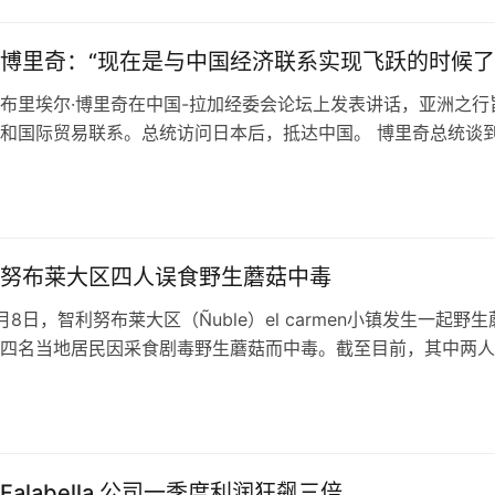
博里奇：“现在是与中国经济联系实现飞跃的时候
布里埃尔·博里奇在中国-拉加经委会论坛上发表讲话，亚洲之行
和国际贸易联系。总统访问日本后，抵达中国。 博里奇总统谈
项目：“我要强调将大西洋与太平…
努布莱大区四人误食野生蘑菇中毒
8日，智利努布莱大区（Ñuble）el carmen小镇发生一起野生
四名当地居民因采食剧毒野生蘑菇而中毒。截至目前，其中两人
出院，另外两人仍在…
alabella 公司一季度利润狂飙三倍