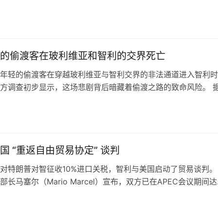
人受伤，100余户房屋严重损…
的偷渡客在玻利维亚和智利的交界死亡
年轻的偷渡客在穿越玻利维亚与智利交界的非法通道进入智利时
方调查初步显示，这场悲剧背后暗藏着偷渡之路的致命风险。 
名才33岁的偷渡客，哥伦比亚人，…
国 “重返自由贸易协定” 谈判
对特朗普对智征收10%进口关税，智利与美国启动了贸易谈判。
长马塞尔（Mario Marcel）宣布，双方已在APEC会议期间
在智美自贸协定框…