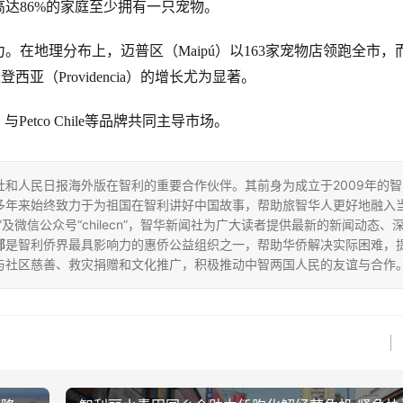
高达
86%的家庭至少拥有一只宠物。
力。在地理分布上，
迈普区（
Maipú
）
以
163家宠物店领跑全市，
维登西亚
（
Providencia
）
的增长尤为显著。
etco Chile等品牌共同主导市场。
和人民日报海外版在智利的重要合作伙伴。其前身为成立于2009年的智
多年来始终致力于为祖国在智利讲好中国故事，帮助旅智华人更好地融入
”及微信公众号“chilecn”，智华新闻社为广大读者提供最新的新闻动态、
部
是智利侨界最具影响力的惠侨公益组织之一，帮助华侨解决实际困难，
与社区慈善、救灾捐赠和文化推广，积极推动中智两国人民的友谊与合作