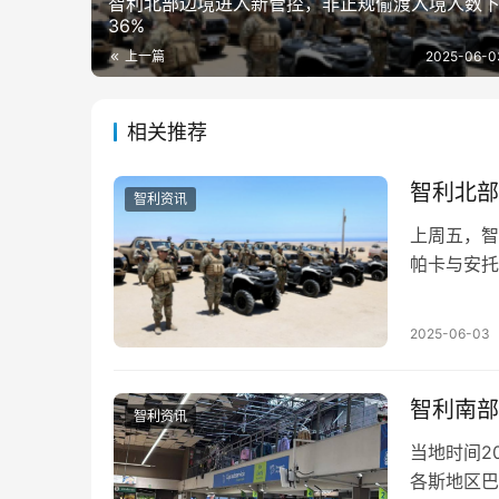
智利北部边境进入新管控，非正规偷渡入境人数
36%
上一篇
2025-06-0
相关推荐
智利北部
智利资讯
上周五，智
帕卡与安托
指走私、人
2025-06-03
智利南部
智利资讯
当地时间2
各斯地区巴