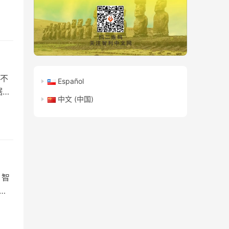
不
Español
据警
中文 (中国)
 智
达成