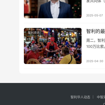
家共同体（
会晤。 据
2025-05-07
智利的最
智利资讯
周二，智利
100万比索
马塞尔 (Ma
2025-04-30
智利华人动态
中智