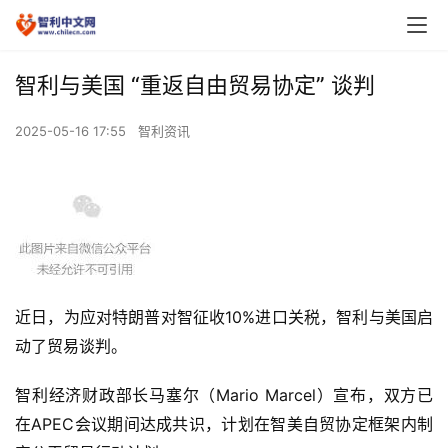
智利与美国 “重返自由贸易协定” 谈判
2025-05-16 17:55
智利资讯
10%
近日，为
应对特朗普对智征收
进口关税
，
智利与美国启
动
了
贸易谈判。
Mario Marcel
智利经济财政部长马塞尔
（
）
宣布，双方已
APEC
在
会议期间达成共识，计划在智美自贸协定框架内制