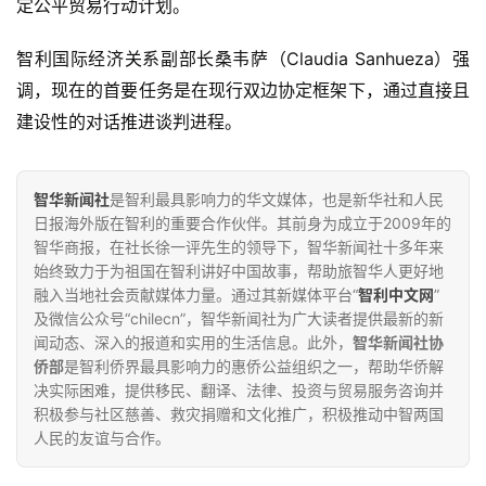
定公平贸易行动计划。
Claudia Sanhueza
智利国际经济关系副部长桑韦萨（
）
强
调，现在的
首要任务是在现行双边协定框架下，通过直接且
建设性的对话推进谈判进程。
智华新闻社
是智利最具影响力的华文媒体，也是新华社和人民
日报海外版在智利的重要合作伙伴。其前身为成立于2009年的
智华商报，在社长徐一评先生的领导下，智华新闻社十多年来
始终致力于为祖国在智利讲好中国故事，帮助旅智华人更好地
融入当地社会贡献媒体力量。通过其新媒体平台“
智利中文网
”
及微信公众号“chilecn”，智华新闻社为广大读者提供最新的新
闻动态、深入的报道和实用的生活信息。此外，
智华新闻社协
侨部
是智利侨界最具影响力的惠侨公益组织之一，帮助华侨解
决实际困难，提供移民、翻译、法律、投资与贸易服务咨询并
积极参与社区慈善、救灾捐赠和文化推广，积极推动中智两国
人民的友谊与合作。