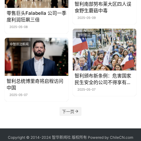
智利南部努布莱大区四人误
食野生蘑菇中毒
零售巨头Falabella 公司一季
2025-05-09
度利润狂飙三倍
2025-05-08
智利资讯
中智双边新闻
智利颁布新条例：危害国家
智利总统博里奇将启程访问
民生安全的公司不得享有罢
中国
工权
2025-05-07
2025-05-07
下一页
Copyright © 2014-2024 智华新闻社 版权所有 Powered by
ChileCN.com