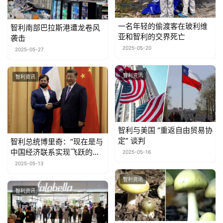
一名年轻的偷渡客在玻利维
智利南部巴拉斯港遭龙卷风
亚和智利的交界死亡
袭击
2025-05-20
2025-05-27
智利资讯
智利资讯
智利与美国 “重返自由贸易协
定” 谈判
智利总统博里奇：“现在是与
中国经济联系实现飞跃的时
2025-05-16
候了。
2025-05-13
智利资讯
智利资讯