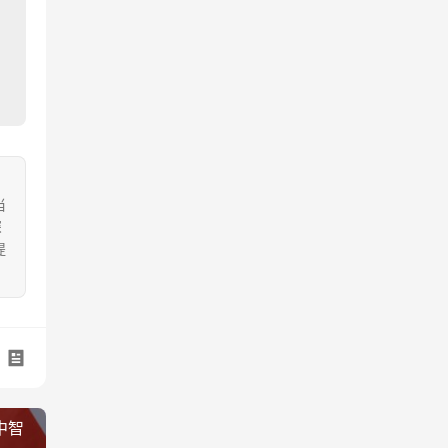
当
深
提
。
中智