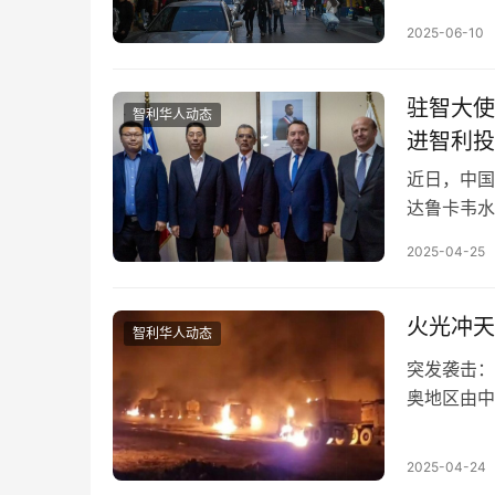
口商因经营
2025-06-10
驻智大使
智利华人动态
进智利投
近日，中国
达鲁卡韦水
袭击，50
2025-04-25
火光冲天
智利华人动态
突发袭击：
奥地区由中
恐怖分子袭
2025-04-24