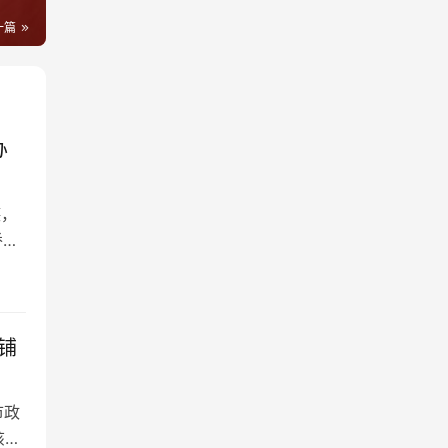
一篇
办
德，
侨界
铺
市政
该进