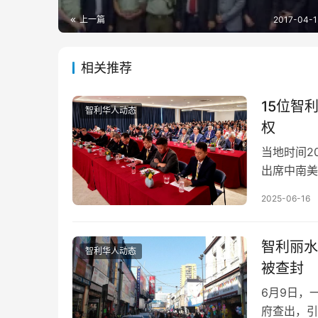
上一篇
2017-04-1
相关推荐
15位智
智利华人动态
权
当地时间2
出席中南美
力量，坚定
2025-06-16
智利丽水
智利华人动态
被查封
6月9日，
府查出，引