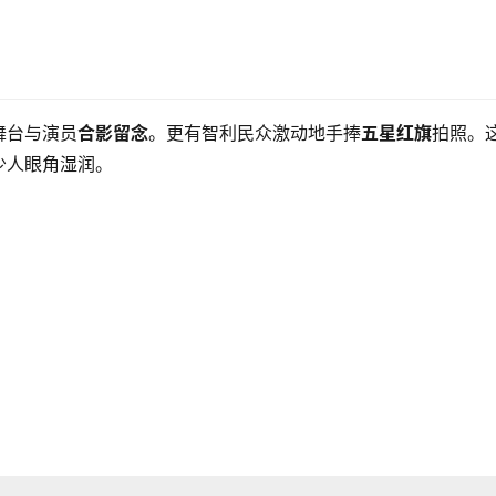
舞台与演员
合影留念
。更有智利民众激动地手捧
五星红旗
拍照。
少人眼角湿润。