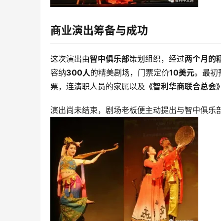
商业演出筹备与成功
这次演出由
智中俱乐部
策划组织，经过
两个月的
容纳
300人
的精美剧场，门票定价
10美元
。最初
票，连演职人员的家属以及
《智利华商联合总会
演出尚未结束，剧场老板便主动提出与智中俱乐