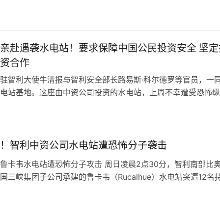
范围发生变化，接到圣地亚哥市政…
亲赴遇袭水电站！要求保障中国公民投资安全 坚定
资合作
驻智利大使牛清报与智利安全部长路易斯·科尔德罗等官员，一
电站基地。这座由中资公司投资的水电站，上周不幸遭受恐怖纵
多辆汽车被焚毁，损失极为惨重，牛…
！智利中资公司水电站遭恐怖分子袭击
鲁卡韦水电站遭恐怖分子攻击 周日凌晨2点30分，智利南部比
国三峡集团子公司承建的鲁卡韦（Rucalhue）水电站突遭12名
击。歹徒闯入后，迅速…