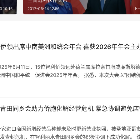
全面战略伙伴关系
3 10:16
2017-05-14 12:56
下
利侨领出席中南美洲和统会年会 喜获2026年年会主
025年6月11日，15位智利侨领远赴荷兰属库拉索首府威廉斯塔
洲中国和平统一促进会2025年年会。 据悉，本次大会以“团结
和平统一信念”为主题…
青田同乡会助力侨胞化解经营危机 紧急协调避免店
一家进口商因新增经营品种却未及时更新营业执照，被圣地亚哥
发查封危机，在智利丽水青田同乡会的积极协调下成功化解。 