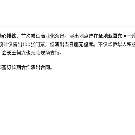
精心排练
，首次尝试商业化演出。演出地点选在
圣地亚哥东区
一
预计仅售出100张门票，但
演出当日座无虚席
。不仅华侨华人积
》会长王何兴
也亲临现场支持。
部
签订长期合作演出合同
。