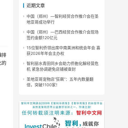
近期文章
中国（郑州）—智利经贸合作推介会在圣
地亚哥成功举行
中国（郑州）—巴西经贸合作推介会现场
签约金额120亿元
15位智利侨领出席中南美洲和统会年会 喜
获2026年年会主办权
编排
化的
智利丽水青田同乡会助力侨胞化解经营危
机 紧急协调避免店铺被查封
圣地亚哥宠物店“狂飙”：五年内数量翻
倍，突破1100家！