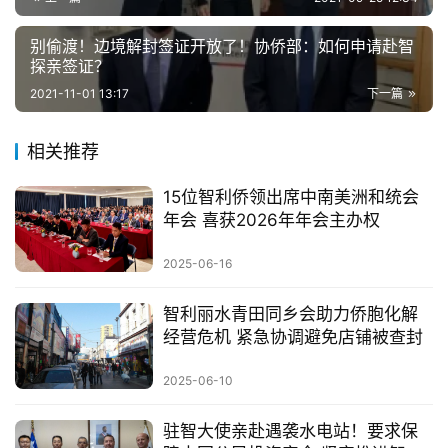
别偷渡！边境解封签证开放了！协侨部：如何申请赴智
探亲签证？
2021-11-01 13:17
下一篇
相关推荐
15位智利侨领出席中南美洲和统会
年会 喜获2026年年会主办权
2025-06-16
智利丽水青田同乡会助力侨胞化解
经营危机 紧急协调避免店铺被查封
2025-06-10
驻智大使亲赴遇袭水电站！要求保