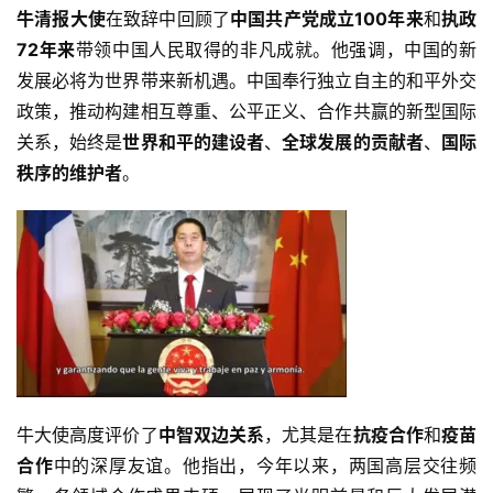
牛清报大使
在致辞中回顾了
中国共产党成立100年来
和
执政
72年来
带领中国人民取得的非凡成就。他强调，中国的新
发展必将为世界带来新机遇。中国奉行独立自主的和平外交
政策，推动构建相互尊重、公平正义、合作共赢的新型国际
关系，始终是
世界和平的建设者
、
全球发展的贡献者
、
国际
秩序的维护者
。
牛大使高度评价了
中智双边关系
，尤其是在
抗疫合作
和
疫苗
合作
中的深厚友谊。他指出，今年以来，两国高层交往频