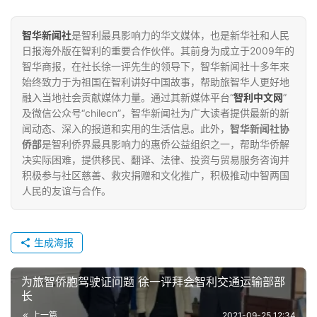
智华新闻社
是智利最具影响力的华文媒体，也是新华社和人民
日报海外版在智利的重要合作伙伴。其前身为成立于2009年的
智华商报，在社长徐一评先生的领导下，智华新闻社十多年来
始终致力于为祖国在智利讲好中国故事，帮助旅智华人更好地
融入当地社会贡献媒体力量。通过其新媒体平台“
智利中文网
”
及微信公众号“chilecn”，智华新闻社为广大读者提供最新的新
闻动态、深入的报道和实用的生活信息。此外，
智华新闻社协
侨部
是智利侨界最具影响力的惠侨公益组织之一，帮助华侨解
决实际困难，提供移民、翻译、法律、投资与贸易服务咨询并
积极参与社区慈善、救灾捐赠和文化推广，积极推动中智两国
人民的友谊与合作。
生成海报
为旅智侨胞驾驶证问题 徐一评拜会智利交通运输部部
长
上一篇
2021-09-25 12:34