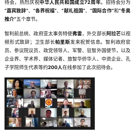
待会，热烈庆祝
中华人民共和国成立72周年
。招待会分为
“嘉宾致辞”
、
“各界祝福”
、
“献礼祖国”
、
“国际合作”
和
“冬奥
推介”
五个章节。
智利前总统、政府亚太事务特使
弗雷
，外交部长
阿拉芒
以视
频形式致辞；卫生部长
帕里斯
发来祝贺信息。智利政府官
员、参议院议员、政党领导人、军警、驻智外国使节，以及
企业界、学术界、媒体记者、旅智华侨华人、中资企业、孔
子学院师生代表等约
200人
在线参加了此次招待会。