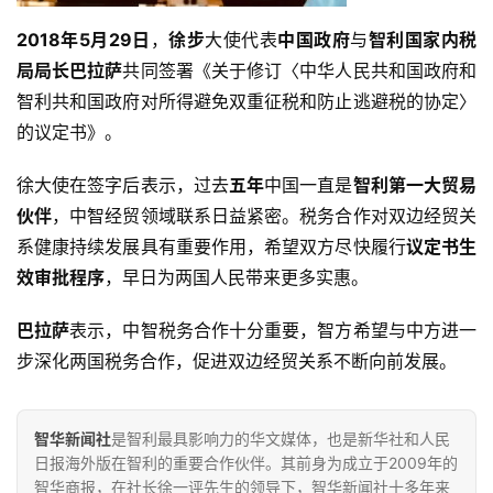
2018年5月29日
，
徐步
大使代表
中国政府
与
智利国家内税
局局长巴拉萨
共同签署《关于修订〈中华人民共和国政府和
智利共和国政府对所得避免双重征税和防止逃避税的协定〉
的议定书》。
徐大使在签字后表示，过去
五年
中国一直是
智利第一大贸易
伙伴
，中智经贸领域联系日益紧密。税务合作对双边经贸关
系健康持续发展具有重要作用，希望双方尽快履行
议定书生
效审批程序
，早日为两国人民带来更多实惠。
巴拉萨
表示，中智税务合作十分重要，智方希望与中方进一
步深化两国税务合作，促进双边经贸关系不断向前发展。
智华新闻社
是智利最具影响力的华文媒体，也是新华社和人民
日报海外版在智利的重要合作伙伴。其前身为成立于2009年的
智华商报，在社长徐一评先生的领导下，智华新闻社十多年来