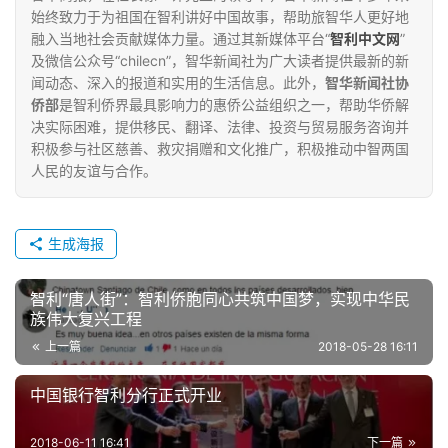
始终致力于为祖国在智利讲好中国故事，帮助旅智华人更好地
融入当地社会贡献媒体力量。通过其新媒体平台“
智利中文网
”
及微信公众号“chilecn”，智华新闻社为广大读者提供最新的新
闻动态、深入的报道和实用的生活信息。此外，
智华新闻社协
侨部
是智利侨界最具影响力的惠侨公益组织之一，帮助华侨解
决实际困难，提供移民、翻译、法律、投资与贸易服务咨询并
积极参与社区慈善、救灾捐赠和文化推广，积极推动中智两国
人民的友谊与合作。
生成海报
智利“唐人街”：智利侨胞同心共筑中国梦，实现中华民
族伟大复兴工程
上一篇
2018-05-28 16:11
中国银行智利分行正式开业
2018-06-11 16:41
下一篇