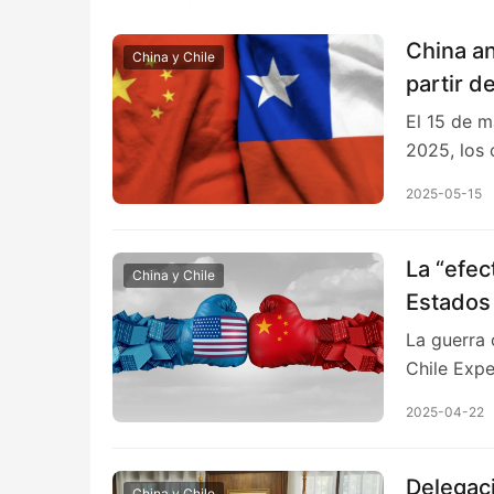
China an
China y Chile
partir de
El 15 de m
2025, los
2025-05-15
La “efec
China y Chile
Estados 
economí
La guerra 
Chile Expe
2025-04-22
Delegaci
China y Chile