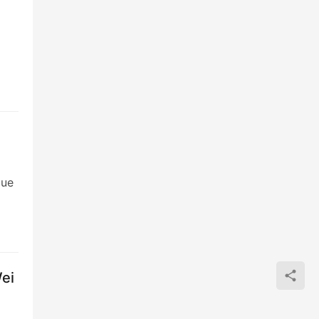
que
ei