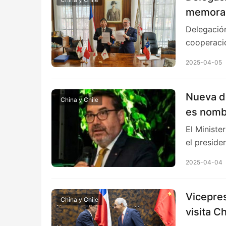
memoran
Delegación
cooperació
2025-04-05
Nueva de
China y Chile
es nomb
El Ministe
el presid
2025-04-04
Vicepre
China y Chile
visita C