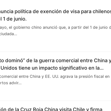
uncia política de exención de visa para chileno
l 1 de junio.
ayo, el gobierno chino anunció que, a partir del 1 de junio 
 ciudada…
to dominó” de la guerra comercial entre China 
Unidos tiene un impacto significativo en la
a de Chile en 2025.
comercial entre China y EE. UU. agrava la presión fiscal en
rtos advir…
ón de la Cruz Roja China visita Chile y firma