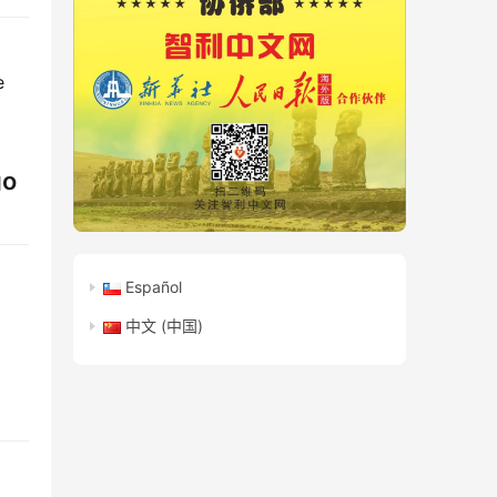
, buscamos ampliar los mercados para productos de 
go
Español
中文 (中国)