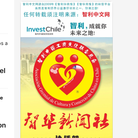
n
s a 
el
e 
on