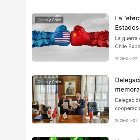
La “efec
China y Chile
Estados 
economí
La guerra 
Chile Expe
2025-04-22
Delegaci
China y Chile
memoran
Delegación
cooperació
2025-04-05