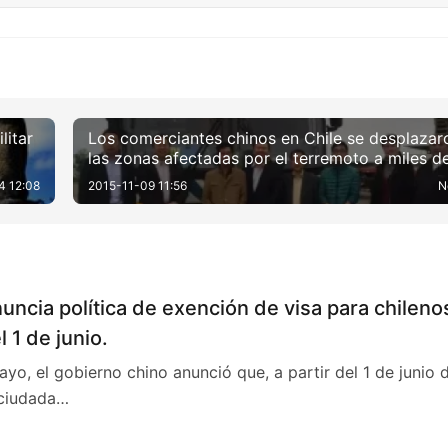
litar
Los comerciantes chinos en Chile se desplazar
las zonas afectadas por el terremoto a miles d
kilómetros de distancia
4 12:08
2015-11-09 11:56
N
uncia política de exención de visa para chileno
l 1 de junio.
ayo, el gobierno chino anunció que, a partir del 1 de junio 
 ciudada…