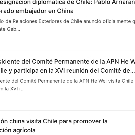
signación diplomática de Chile: Pablo Arriarán
rado embajador en China
rio de Relaciones Exteriores de Chile anunció oficialmente 
ente Gab…
sidente del Comité Permanente de la APN He W
hile y participa en la XVI reunión del Comité de
Político Parlamentario China-Chile
ente del Comité Permanente de la APN He Wei visita Chile
en la XVI r…
ón china visita Chile para promover la
ión agrícola