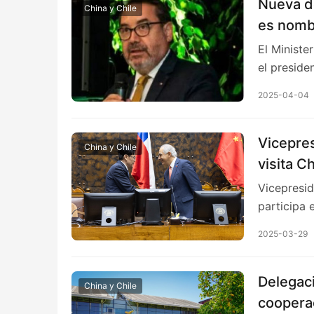
Nueva de
China y Chile
es nomb
El Ministe
el presid
2025-04-04
Vicepre
China y Chile
visita C
Diálogo 
Vicepresid
participa 
2025-03-29
Delegaci
China y Chile
cooperac