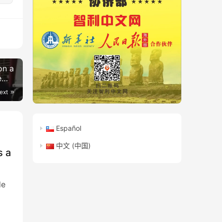
on a
e
ext
Español
中文 (中国)
s a
de