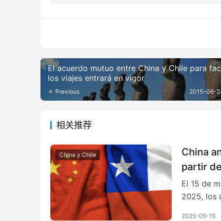
El acuerdo mutuo entre China y Chile para faci
los viajes entrará en vigor
Previous
2015-06-2
相关推荐
China an
China y Chile
partir de
El 15 de m
2025, los
2025-05-15