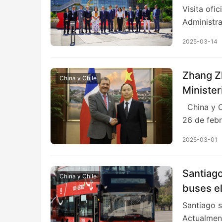
Visita ofi
Administr
2025-03-14
Zhang Zh
China y Chile
Minister
China y C
26 de feb
2025-03-01
Santiago
China y Chile
buses el
Santiago s
Actualmen