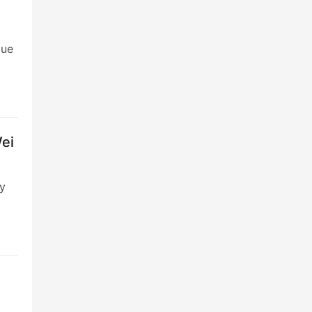
que
ei
 y