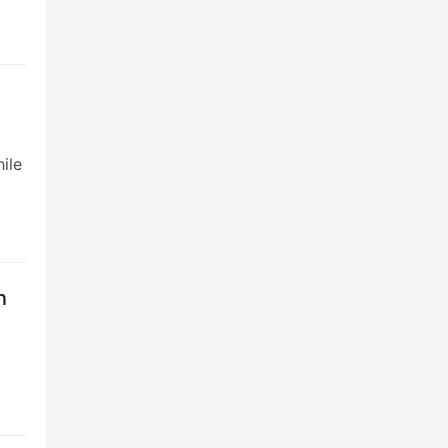
e
ile
n