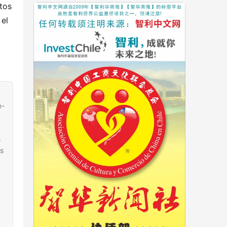
tos 
el 
e-
s
es