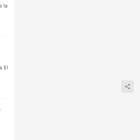
e la
a El
e