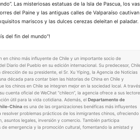
do”. Las misteriosas estatuas de la Isla de Pascua, los vas
rres del Paine y las antiguas calles de Valparaíso cautivan 
xquisitos mariscos y las dulces cerezas deleitan el paladar.
ís del fin del mundo”!
 en chino más influyente de Chile y un importante socio de
l Diario del Pueblo en su edición internacional. Su predecesor, Chil
dirección de su presidente, el Sr. Xu Yiping, la Agencia de Noticias
na década para contar bien las historias de China en Chile y
e los chinos en Chile se integren mejor en la sociedad local. A travé
 su cuenta oficial de WeChat “chilecn”, la agencia ofrece a sus lector
ación útil para la vida cotidiana. Además, el
Departamento de
Chile-China
es una de las organizaciones benéficas más influyentes
 resolver problemas prácticos de los inmigrantes chinos, ofreciendo
n, asuntos legales, inversión y comercio. También participa
 de emergencia y la promoción cultural, fomentando la amistad y