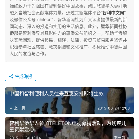
始终致力于为祖国在智利讲好中国故事，帮助旅智华人更好地
融入当地社会贡献媒体力量。通过其新媒体平台“
智利中文网
”
及微信公众号“chilecn”，智华新闻社为广大读者提供最新的新
闻动态、深入的报道和实用的生活信息。此外，
智华新闻社协
侨部
是智利侨界最具影响力的惠侨公益组织之一，帮助华侨解
决实际困难，提供移民、翻译、法律、投资与贸易服务咨询并
积极参与社区慈善、救灾捐赠和文化推广，积极推动中智两国
人民的友谊与合作。
生成海报
中国和智利便利人员往来互惠安排即将生效
上一篇
2015-06-24 12:08
智利华侨华人参加TELETON电视募捐活动，为残疾儿
童贡献爱心
2015-11-30 13:14
下一篇