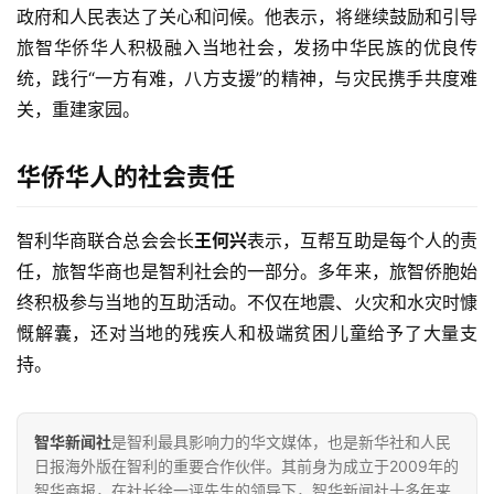
政府和人民表达了关心和问候。他表示，将继续鼓励和引导
旅智华侨华人积极融入当地社会，发扬中华民族的优良传
统，践行“一方有难，八方支援”的精神，与灾民携手共度难
关，重建家园。
华侨华人的社会责任
智利华商联合总会会长
王何兴
表示，互帮互助是每个人的责
任，旅智华商也是智利社会的一部分。多年来，旅智侨胞始
终积极参与当地的互助活动。不仅在地震、火灾和水灾时慷
慨解囊，还对当地的残疾人和极端贫困儿童给予了大量支
持。
智华新闻社
是智利最具影响力的华文媒体，也是新华社和人民
日报海外版在智利的重要合作伙伴。其前身为成立于2009年的
智华商报，在社长徐一评先生的领导下，智华新闻社十多年来