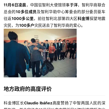
11月6日凌晨
，中国驻智利大使馆领事
于洋
，智利华商联合
总会的
10多位成员
及智利华助中心筹委会的部分委员驱车
往返
1000多公里
，前往智利北部第四大区
科金博
探望地震
灾民，为
100多户
灾民送去了智利华商的爱心。
地方政府的高度评价
科金博区长
Claudio Ibáñez
高度赞扬了中智两国人民的深