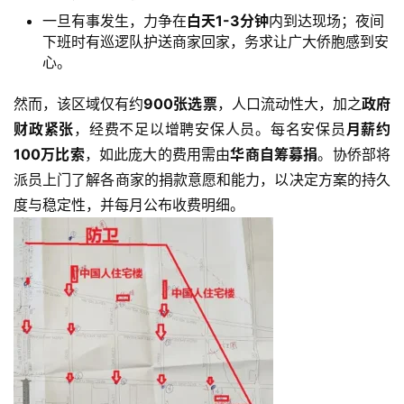
一旦有事发生，力争在
白天1-3分钟
内到达现场；夜间
下班时有巡逻队护送商家回家，务求让广大侨胞感到安
心。
然而，该区域仅有约
900张选票
，人口流动性大，加之
政府
财政紧张
，经费不足以增聘安保人员。每名安保员
月薪约
100万比索
，如此庞大的费用需由
华商自筹募捐
。协侨部将
派员上门了解各商家的捐款意愿和能力，以决定方案的持久
度与稳定性，并每月公布收费明细。