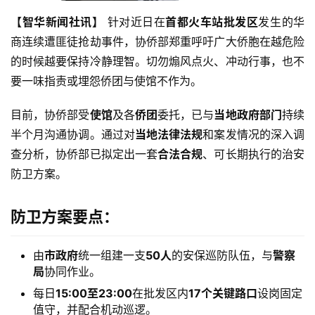
【智华新闻社讯】
 针对近日在
首都火车站批发区
发生的华
商连续遭匪徒抢劫事件，协侨部郑重呼吁广大侨胞在越危险
的时候越要保持冷静理智。切勿煽风点火、冲动行事，也不
要一味指责或埋怨侨团与使馆不作为。
目前，协侨部受
使馆
及各
侨团
委托，已与
当地政府部门
持续
半个月沟通协调。通过对
当地法律法规
和案发情况的深入调
查分析，协侨部已拟定出一套
合法合规
、可长期执行的治安
防卫方案。
防卫方案要点：
由
市政府
统一组建一支
50人
的安保巡防队伍，与
警察
局
协同作业。
每日
15:00至23:00
在批发区内
17个关键路口
设岗固定
值守，并配合机动巡逻。