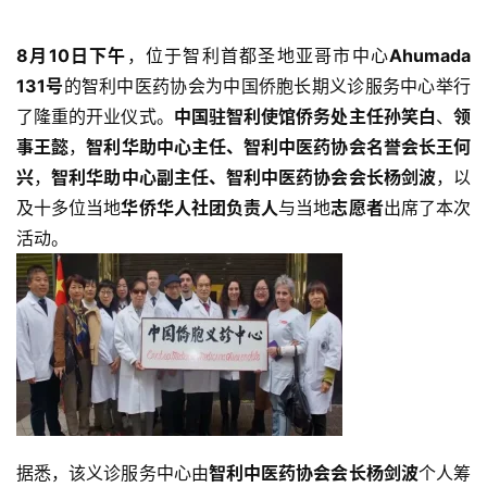
8月10日下午
，位于智利首都圣地亚哥市中心
Ahumada 
131号
的智利中医药协会为中国侨胞长期义诊服务中心举行
了隆重的开业仪式。
中国驻智利使馆侨务处主任孙笑白
、
领
事王懿
，
智利华助中心主任、智利中医药协会名誉会长王何
兴
，
智利华助中心副主任、智利中医药协会会长杨剑波
，以
及十多位当地
华侨华人社团负责人
与当地
志愿者
出席了本次
活动。
据悉，该义诊服务中心由
智利中医药协会会长杨剑波
个人筹