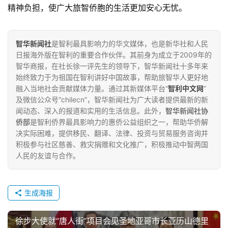
精神负担，使广大旅智侨胞的生活更加安心无忧。
智华新闻社
是智利最具影响力的华文媒体，也是新华社和人民
日报海外版在智利的重要合作伙伴。其前身为成立于2009年的
智华商报，在社长徐一评先生的领导下，智华新闻社十多年来
始终致力于为祖国在智利讲好中国故事，帮助旅智华人更好地
融入当地社会贡献媒体力量。通过其新媒体平台“
智利中文网
”
及微信公众号“chilecn”，智华新闻社为广大读者提供最新的新
闻动态、深入的报道和实用的生活信息。此外，
智华新闻社协
侨部
是智利侨界最具影响力的惠侨公益组织之一，帮助华侨解
决实际困难，提供移民、翻译、法律、投资与贸易服务咨询并
积极参与社区慈善、救灾捐赠和文化推广，积极推动中智两国
人民的友谊与合作。
生成海报
徐步大使就“唐人街”项目会见圣地亚哥市长亚历山德里