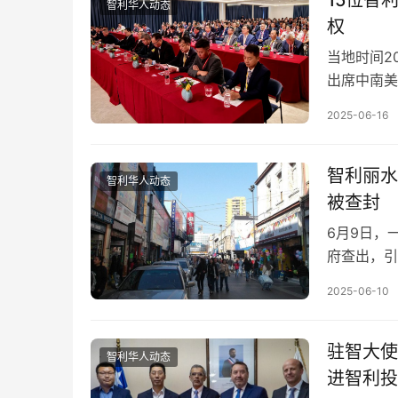
15位智
智利华人动态
权
当地时间2
出席中南美
力量，坚定
2025-06-16
智利丽水
智利华人动态
被查封
6月9日，
府查出，引
口商因经营
2025-06-10
驻智大使
智利华人动态
进智利投