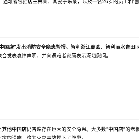
。遇难者包括
店主林某
、其妻子
朱某
，以及一名26岁的员工和他
“中国店”
发出
消防安全隐患警报
。
智利浙江商会
、
智利丽水青田
联合发表哀悼声明，并向遇难者家属表示深切慰问。
但
其他中国店
仍普遍存在巨大的安全隐患。大多数
“中国店”
的老
火灾的设施，这为火灾事故埋下了隐患。