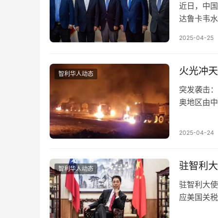
近日，中国
达鲁卡韦水
袭击，50
2025-04-25
火光冲天
智利华人动态
突发袭击：
奥地区由中
恐怖分子袭
2025-04-24
驻智利大
智利华人动态
驻智利大使
应美国关税
产品加征关