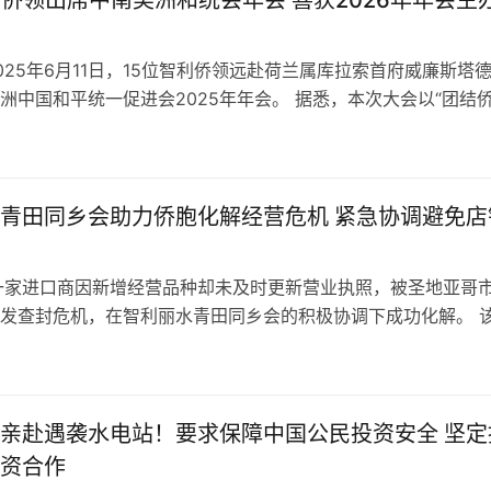
利侨领出席中南美洲和统会年会 喜获2026年年会主
025年6月11日，15位智利侨领远赴荷兰属库拉索首府威廉斯塔
洲中国和平统一促进会2025年年会。 据悉，本次大会以“团结
和平统一信念”为主题…
青田同乡会助力侨胞化解经营危机 紧急协调避免店
一家进口商因新增经营品种却未及时更新营业执照，被圣地亚哥
发查封危机，在智利丽水青田同乡会的积极协调下成功化解。 
范围发生变化，接到圣地亚哥市政…
亲赴遇袭水电站！要求保障中国公民投资安全 坚定
资合作