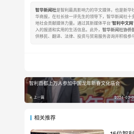
智华新闻社
是智利最具影响力的华文媒体，也是新华社
华商报，在社长徐一评先生的领导下，智华新闻社十
地社会贡献媒体力量。通过其新媒体平台“
智利中文网
入的报道和实用的生活信息。此外，
智华新闻社协侨
供移民、翻译、法律、投资与贸易服务咨询并积极参
智利首都上万人参加中国龙年新春文化庙会
上一篇
2024-02-0
相关推荐