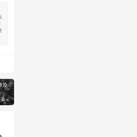
当
深
提
。
涉及
一篇