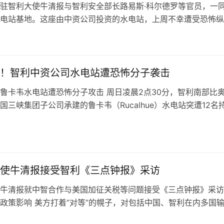
驻智利大使牛清报与智利安全部长路易斯·科尔德罗等官员，一
电站基地。这座由中资公司投资的水电站，上周不幸遭受恐怖纵
多辆汽车被焚毁，损失极为惨重，牛…
！智利中资公司水电站遭恐怖分子袭击
鲁卡韦水电站遭恐怖分子攻击 周日凌晨2点30分，智利南部比
国三峡集团子公司承建的鲁卡韦（Rucalhue）水电站突遭12名
击。歹徒闯入后，迅速…
使牛清报接受智利《三点钟报》采访
牛清报就中智合作与美国加征关税等问题接受《三点钟报》采访
政策影响 美方打着“对等”的幌子，对包括中国、智利在内多国
税，严重违反世贸组织规则，严…