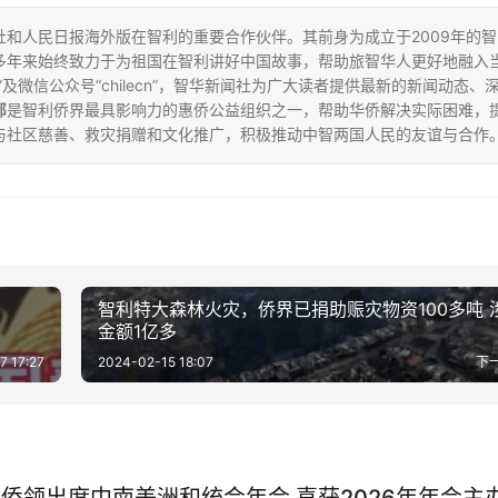
和人民日报海外版在智利的重要合作伙伴。其前身为成立于2009年的智
多年来始终致力于为祖国在智利讲好中国故事，帮助旅智华人更好地融入
”及微信公众号“chilecn”，智华新闻社为广大读者提供最新的新闻动态、
部
是智利侨界最具影响力的惠侨公益组织之一，帮助华侨解决实际困难，
与社区慈善、救灾捐赠和文化推广，积极推动中智两国人民的友谊与合作
智利特大森林火灾，侨界已捐助赈灾物资100多吨 
金额1亿多
7 17:27
2024-02-15 18:07
下