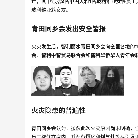
亡
，其中包括
3名中国人
和
1名玻利维亚女性员工
玻利维亚籍女友。
青田同乡会发出安全警报
火灾发生后，
智利丽水青田同乡会
向全国各地的
会
、
智利中智贸易联合会
和
智利华侨华人青年会
火灾隐患的普遍性
青田同乡会
认为，虽然此次火灾原因尚未明确，
员工都住在店内，并配备
厨房
和
煤气灶
等易引发