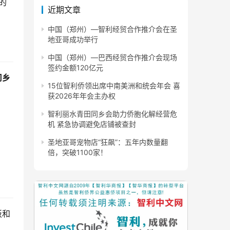
的
近期文章
中国（郑州）—智利经贸合作推介会在圣
地亚哥成功举行
中国（郑州）—巴西经贸合作推介会现场
签约金额120亿元
同乡
15位智利侨领出席中南美洲和统会年会 喜
获2026年年会主办权
智利丽水青田同乡会助力侨胞化解经营危
机 紧急协调避免店铺被查封
圣地亚哥宠物店“狂飙”：五年内数量翻
倍，突破1100家！
板和