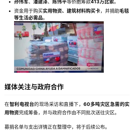
孙伟军
、
潘建泽
、
陈伟平
等侨胞筹款
413万比索
。
资金用于购买
实用物资、建筑材料购买卡
，并捐助
毛毯
等生活必需品
。
媒体关注与政府合作
在
智利电视台
的现场采访和直播下，
60多吨灾区急需的实
用物资
完成筹备，并与政府合作由不同批次送往灾区。
募捐名单与支出详情正在整理中，将于后续公布。