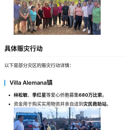
具体赈灾行动
以下是部分灾区的赈灾行动详情：
Villa Alemana镇
林松敏
、
季红星
等爱心侨胞募集
680万比索
。
资金用于购买实用物资并亲自送到
灾民救助站
。