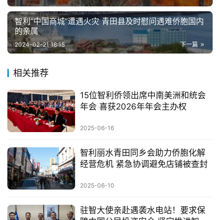
智利“中国商城”遭遇火灾 青田县及时慰问遇难侨胞国内
的亲属
2024-02-21 18:15
下一篇
相关推荐
15位智利侨领出席中南美洲和统会
年会 喜获2026年年会主办权
2025-06-16
智利丽水青田同乡会助力侨胞化解
经营危机 紧急协调避免店铺被查封
2025-06-10
驻智大使亲赴遇袭水电站！要求保