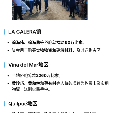
LA CALERA镇
徐海伟
、
徐海勇
等侨胞募捐
2160万比索
。
资金用于购买
实物物资和建筑材料
，及时送到灾区。
Viña del Mar地区
当地侨胞筹款
2260万比索
。
黄玲巧
、
黄和林
和
蔡有村
等人将款项转为
购买卡
及
实用
物资
，送到灾民手中。
Quilpué地区