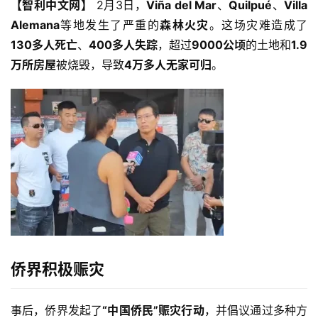
【智利中文网】
 2月3日，
Viña del Mar
、
Quilpué
、
Villa 
Alemana
等地发生了严重的
森林火灾
。这场灾难造成了
130多人死亡
、
400多人失踪
，超过
9000公顷
的土地和
1.9
万所房屋
被烧毁，导致
4万多人无家可归
。
侨界积极赈灾
事后，侨界发起了
“中国侨民”赈灾行动
，并倡议通过多种方