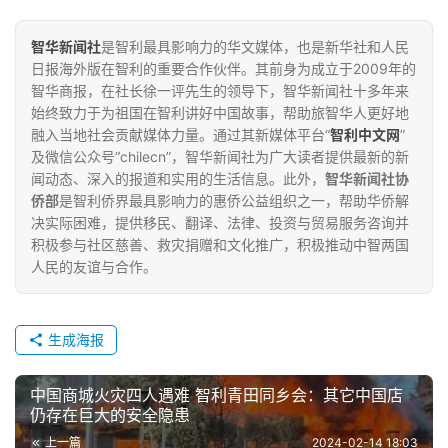
智华新闻社
是智利最具影响力的华文媒体，也是新华社和人民
日报海外版在智利的重要合作伙伴。其前身为成立于2009年的
智华商报，在社长徐一评先生的领导下，智华新闻社十多年来
始终致力于为祖国在智利讲好中国故事，帮助旅智华人更好地
融入当地社会贡献媒体力量。通过其新媒体平台“
智利中文网
”
及微信公众号“chilecn”，智华新闻社为广大读者提供最新的新
闻动态、深入的报道和实用的生活信息。此外，
智华新闻社协
侨部
是智利侨界最具影响力的惠侨公益组织之一，帮助华侨解
决实际困难，提供移民、翻译、法律、投资与贸易服务咨询并
积极参与社区慈善、救灾捐赠和文化推广，积极推动中智两国
人民的友谊与合作。
生成海报
中国商城火灾四人遇难 智利青田同乡会：其它中国店
仍存在巨大的安全隐患
上一篇
2024-02-14 18:03