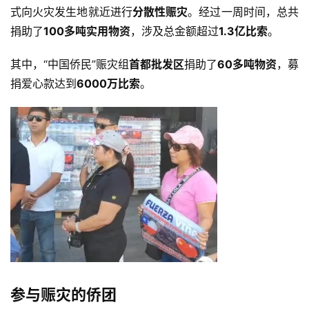
式向火灾发生地就近进行
分散性赈灾
。经过一周时间，总共
捐助了
100多吨实用物资
，涉及总金额超过
1.3亿比索
。
其中，“中国侨民”赈灾组
首都批发区
捐助了
60多吨物资
，募
捐爱心款达到
6000万比索
。
参与赈灾的侨团