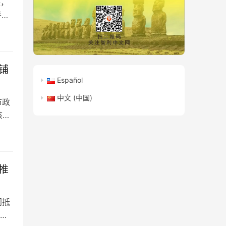
德，
侨界
铺
Español
中文 (中国)
市政
该进
推
同抵
火