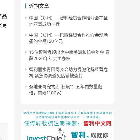
近期文章
产品
中国（郑州）—智利经贸合作推介会在圣
地亚哥成功举行
贸易
中国（郑州）—巴西经贸合作推介会现场
签约金额120亿元
。
15位智利侨领出席中南美洲和统会年会 喜
获2026年年会主办权
智利丽水青田同乡会助力侨胞化解经营危
机 紧急协调避免店铺被查封
圣地亚哥宠物店“狂飙”：五年内数量翻
倍，突破1100家！
当