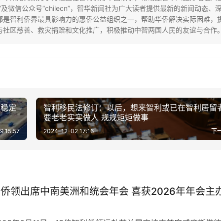
”及微信公众号“chilecn”，智华新闻社为广大读者提供最新的新闻动态、
部
是智利侨界最具影响力的惠侨公益组织之一，帮助华侨解决实际困难，
与社区慈善、救灾捐赠和文化推广，积极推动中智两国人民的友谊与合作
立稳定
智利移民法修订：以后，想来智利或已在智利居留
要老老实实做人 规规矩矩做事
9 15:57
2024-12-02 17:16
下
利侨领出席中南美洲和统会年会 喜获2026年年会主