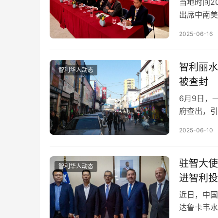
当地时间2
出席中南美
力量，坚定
2025-06-16
智利丽水
智利华人动态
被查封
6月9日，
府查出，引
口商因经营
2025-06-10
驻智大使
智利华人动态
进智利投
近日，中国
达鲁卡韦水