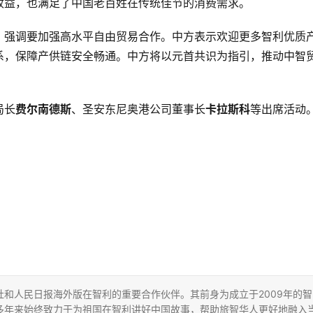
收益，也满足了中国老百姓在传统佳节的消费需求。
，强调要加强高水平自由贸易合作。中方表示欢迎更多智利优质
系，保障产供链安全畅通。中方将以元首共识为指引，推动中智
局长
费尔南德斯
、圣安东尼奥港公司董事长
卡拉斯科
等出席活动
和人民日报海外版在智利的重要合作伙伴。其前身为成立于2009年的智
多年来始终致力于为祖国在智利讲好中国故事，帮助旅智华人更好地融入