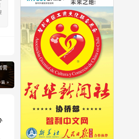
深
提
。
者需
一篇
办