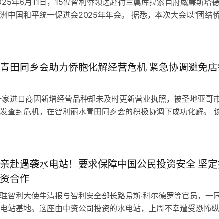
025年6月11日，15位智利侨领远赴荷兰属库拉索首府威廉斯塔
洲中国和平统一促进会2025年年会。 据悉，本次大会以“团结
和平统一信念”为主题…
青田同乡会助力侨胞化解经营危机 紧急协调避免店
一家进口商因新增经营品种却未及时更新营业执照，被圣地亚哥
发查封危机，在智利丽水青田同乡会的积极协调下成功化解。 
范围发生变化，接到圣地亚哥市政…
亲赴遇袭水电站！要求保障中国公民投资安全 坚定
资合作
驻智利大使牛清报与智利安全部长路易斯·科尔德罗等官员，一
电站基地。这座由中资公司投资的水电站，上周不幸遭受恐怖纵