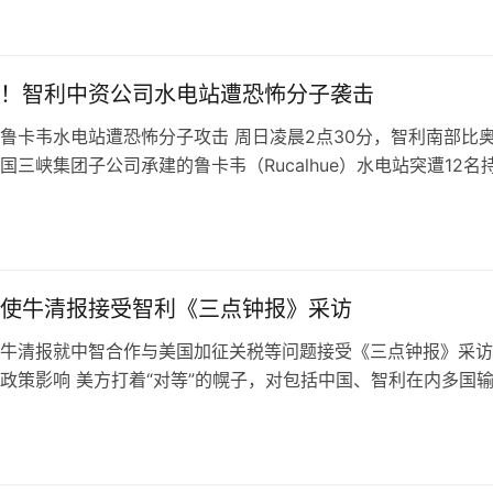
多辆汽车被焚毁，损失极为惨重，牛…
！智利中资公司水电站遭恐怖分子袭击
鲁卡韦水电站遭恐怖分子攻击 周日凌晨2点30分，智利南部比
国三峡集团子公司承建的鲁卡韦（Rucalhue）水电站突遭12名
击。歹徒闯入后，迅速…
使牛清报接受智利《三点钟报》采访
牛清报就中智合作与美国加征关税等问题接受《三点钟报》采访
政策影响 美方打着“对等”的幌子，对包括中国、智利在内多国
税，严重违反世贸组织规则，严…