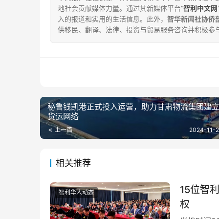
地社会贡献媒体力量。通过其新媒体平台“
智利中文网
入的报道和实用的生活信息。此外，
智华新闻社协侨
供移民、翻译、法律、投资与贸易服务咨询并积极参
秘鲁钱凯港正式投入运营，助力甘肃物流集团建
货运网络
上一篇
2024-11-2
相关推荐
15位智
智利华人动态
权