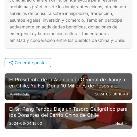
problemas prácticos de los inmigrantes chinos, ofreciendo
servicios de consulta sobre inmigración, traducción,
asuntos legales, inversión y comercio. También participa
activamente en actividades benéficas, donaciones de
emergencia y la promoción cultural, fomentando la
amistad y cooperación entre los pueblos de China y Chile.
Generate poster
El Presidente de la Asociación General de Jiangsu
en Chile, Yu Fei, Dona 10 Millones de Pesos al
Barrio Chino e Invita a Participar a los
Previous
2024-05-30 18:48
Compatriotas de Jiangsu
El Sr. Peng Fendou Deja un Tesoro Caligráfico para
los Donantes del Barrio Chino de Chile
2024-06-04 19:00
Next