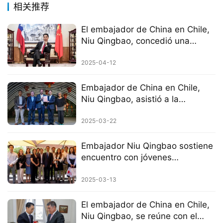
相关推荐
El embajador de China en Chile,
Niu Qingbao, concedió una
entrevista al diario chileno “Las
Tres”
2025-04-12
Embajador de China en Chile,
Niu Qingbao, asistió a la
celebración del Festival de la
Primavera 2025 en la ciudad de
2025-03-22
La Cisterna
Embajador Niu Qingbao sostiene
encuentro con jóvenes
académicos chilenos
2025-03-13
El embajador de China en Chile,
Niu Qingbao, se reúne con el