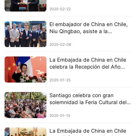
alcalde de Santiago
2025-02-22
El embajador de China en Chile,
Niu Qingbao, asiste a la
ceremonia de puesta en marcha
de buses eléctricos chinos
2025-02-08
La Embajada de China en Chile
celebra la Recepción del Año
Nuevo Chino 2025
2025-01-25
Santiago celebra con gran
solemnidad la Feria Cultural del
Año Nuevo Chino del Año de la
Serpiente.
2025-01-15
La Embajada de China en Chile