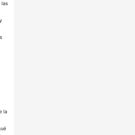
 las
y
s
e la
qué