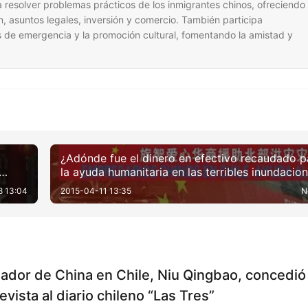
 resolver problemas prácticos de los inmigrantes chinos, ofreciendo
n, asuntos legales, inversión y comercio. También participa
 de emergencia y la promoción cultural, fomentando la amistad y
¿Adónde fue el dinero en efectivo recaudado p
la ayuda humanitaria en las terribles inundacio
ia de
en el norte de Chile (por parte de los comercia
8 13:04
2015-04-11 13:35
N
chinos residentes en Chile)?
ador de China en Chile, Niu Qingbao, concedió
evista al diario chileno “Las Tres”