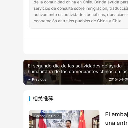
de la comunidad china en Chile. Brinda ayuda para
servicios de consulta sobre inmigración, traducció
activamente en actividades benéficas, donaciones
cooperación entre los pueblos de China y Chile.
El segundo día de las actividades de ayuda
humanitaria de los comerciantes chinos en las
terribles inundaciones más graves de la histor
Previous
2015-04-0
Chile.
相关推荐
El embaj
Chinos.En.Chile
una entr