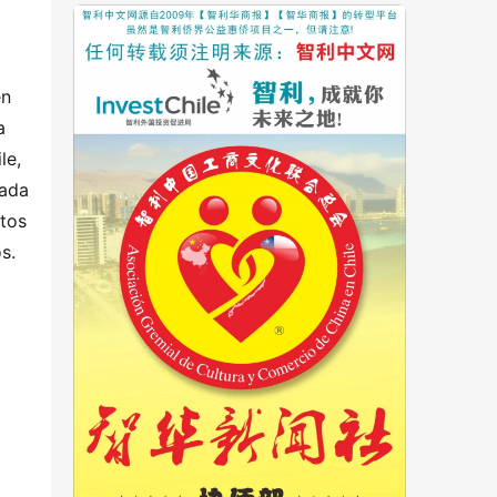
en
a
le,
mada
ntos
s.