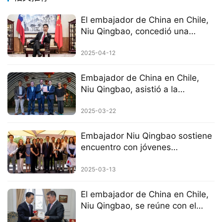
El embajador de China en Chile,
Niu Qingbao, concedió una
entrevista al diario chileno “Las
Tres”
2025-04-12
Embajador de China en Chile,
Niu Qingbao, asistió a la
celebración del Festival de la
Primavera 2025 en la ciudad de
2025-03-22
La Cisterna
Embajador Niu Qingbao sostiene
encuentro con jóvenes
académicos chilenos
2025-03-13
El embajador de China en Chile,
Niu Qingbao, se reúne con el
alcalde de Santiago