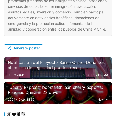
problemas prácticos de los inmigrantes chinos, ofreciendo
servicios de consulta sobre inmigración, traducción,
asuntos legales, inversión y comercio. También participa
activamente en actividades benéficas, donaciones de
emergencia y la promoción cultural, fomentando la
amistad y cooperación entre los pueblos de China y Chile.
Generate poster
Notificación del Proyecto Barrio Chino: Donantes
al equipo de seguridad pueden recoger
calendarios en la oficina de asistencia comunitaria
Previous
2024-12-21 18:33
“Cherry Express” boosts Chilean cherry exports:
Reaches China in 23 days
2024-12-24 18:50
Next
相关推荐