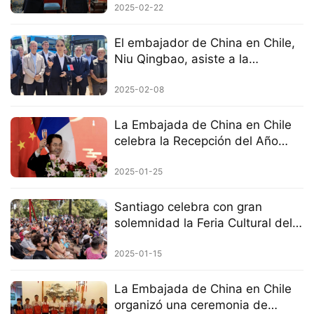
2025-02-22
El embajador de China en Chile,
Niu Qingbao, asiste a la
ceremonia de puesta en marcha
de buses eléctricos chinos
2025-02-08
La Embajada de China en Chile
celebra la Recepción del Año
Nuevo Chino 2025
2025-01-25
Santiago celebra con gran
solemnidad la Feria Cultural del
Año Nuevo Chino del Año de la
Serpiente.
2025-01-15
La Embajada de China en Chile
organizó una ceremonia de