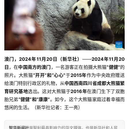
澳门，2024年11月20日（新华社）
——
2024年11月20
日
，在
中国南方的澳门
，一名游客正在拍摄大熊猫
“健健”
的
照片。大熊猫
“开开”和“心心”
于
2015年
作为中央政府赠送
给澳门特别行政区的礼物，从
中国西南四川省成都大熊猫繁
育研究基地
选出。这对大熊猫于
2016年
在澳门生下了双胞
胎兄弟
“健健”和“康康”
。如今，这个大熊猫家庭过着幸福而
悠闲的生活。（新华社记者：王一亮）
智华新闻社
是智利最具影响力的华文媒体，也是新华社和人民