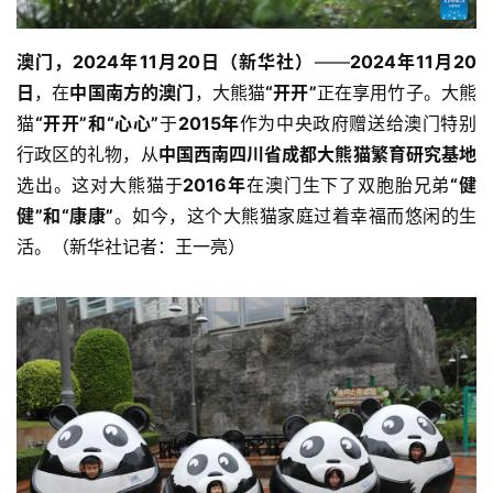
澳门，2024年11月20日（新华社）
——
2024年11月20
日
，在
中国南方的澳门
，大熊猫
“开开”
正在享用竹子。大熊
猫
“开开”和“心心”
于
2015年
作为中央政府赠送给澳门特别
行政区的礼物，从
中国西南四川省成都大熊猫繁育研究基地
选出。这对大熊猫于
2016年
在澳门生下了双胞胎兄弟
“健
健”和“康康”
。如今，这个大熊猫家庭过着幸福而悠闲的生
活。（新华社记者：王一亮）