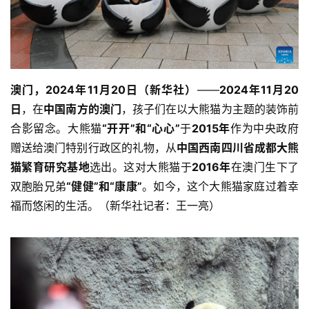
澳门，2024年11月20日（新华社）
——
2024年11月20
日
，在
中国南方的澳门
，孩子们在以大熊猫为主题的装饰前
合影留念。大熊猫
“开开”和“心心”
于
2015年
作为中央政府
赠送给澳门特别行政区的礼物，从
中国西南四川省成都大熊
猫繁育研究基地
选出。这对大熊猫于
2016年
在澳门生下了
双胞胎兄弟
“健健”和“康康”
。如今，这个大熊猫家庭过着幸
福而悠闲的生活。（新华社记者：王一亮）