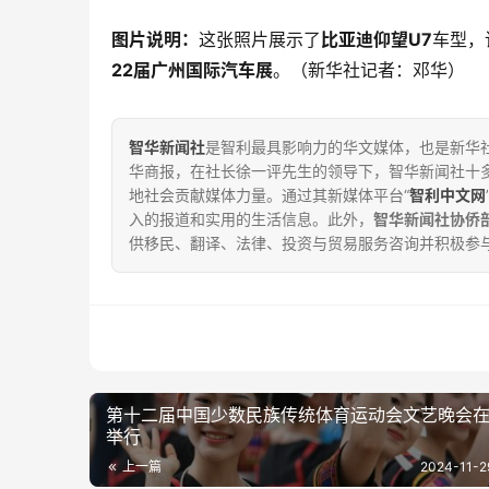
图片说明：
这张照片展示了
比亚迪仰望U7
车型，
22届广州国际汽车展
。（新华社记者：邓华）
智华新闻社
是智利最具影响力的华文媒体，也是新华社
华商报，在社长徐一评先生的领导下，智华新闻社十
地社会贡献媒体力量。通过其新媒体平台“
智利中文网
入的报道和实用的生活信息。此外，
智华新闻社协侨
供移民、翻译、法律、投资与贸易服务咨询并积极参
第十二届中国少数民族传统体育运动会文艺晚会
举行
上一篇
2024-11-2