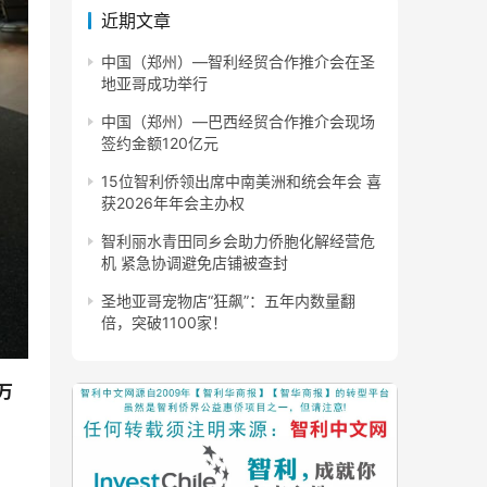
近期文章
中国（郑州）—智利经贸合作推介会在圣
地亚哥成功举行
中国（郑州）—巴西经贸合作推介会现场
签约金额120亿元
15位智利侨领出席中南美洲和统会年会 喜
获2026年年会主办权
智利丽水青田同乡会助力侨胞化解经营危
机 紧急协调避免店铺被查封
圣地亚哥宠物店“狂飙”：五年内数量翻
倍，突破1100家！
万