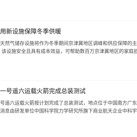
用新设施保障冬季供暖
天然气储存设施将作为冬季期间京津冀地区调峰和供应保障的主
 该设施安全且具有成本效益，可帮助数百万京津冀地区的家庭
天气。 这座储存设施位于河北省唐…
一号遥六运载火箭完成总装测试
号遥六运载火箭按计划完成了总装测试，地点位于中国南方广东
消息由研发单位中国科学院力学研究所旗下商业航天企业中科宇
箭顺利通过出厂评审，计划于今年12…