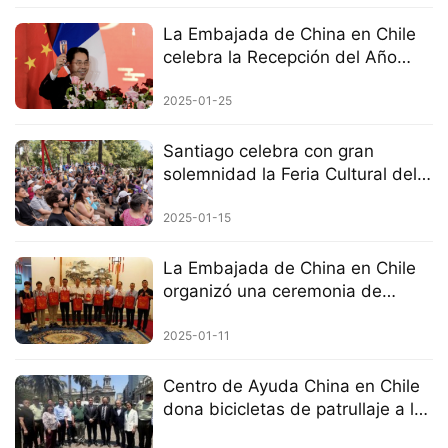
La Embajada de China en Chile
celebra la Recepción del Año
Nuevo Chino 2025
2025-01-25
Santiago celebra con gran
solemnidad la Feria Cultural del
Año Nuevo Chino del Año de la
Serpiente.
2025-01-15
La Embajada de China en Chile
organizó una ceremonia de
entrega de paquetes de Año
Nuevo y sostuvo un encuentro
2025-01-11
con representantes de la
comunidad china.
Centro de Ayuda China en Chile
dona bicicletas de patrullaje a la
policía de Santiago