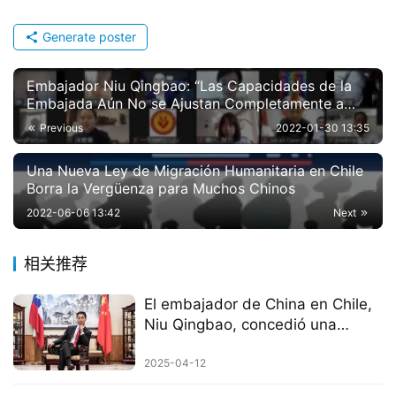
Generate poster
Embajador Niu Qingbao: “Las Capacidades de la
Embajada Aún No se Ajustan Completamente a
Nuestros Deseos de Servir a la Comunidad China”
Previous
2022-01-30 13:35
Una Nueva Ley de Migración Humanitaria en Chile
Borra la Vergüenza para Muchos Chinos
2022-06-06 13:42
Next
相关推荐
El embajador de China en Chile,
Niu Qingbao, concedió una
entrevista al diario chileno “Las
Tres”
2025-04-12