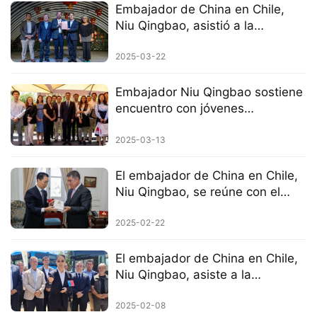
Embajador de China en Chile,
Niu Qingbao, asistió a la
celebración del Festival de la
Primavera 2025 en la ciudad de
2025-03-22
La Cisterna
Embajador Niu Qingbao sostiene
encuentro con jóvenes
académicos chilenos
2025-03-13
El embajador de China en Chile,
Niu Qingbao, se reúne con el
alcalde de Santiago
2025-02-22
El embajador de China en Chile,
Niu Qingbao, asiste a la
ceremonia de puesta en marcha
de buses eléctricos chinos
2025-02-08