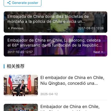
Generate poster
Embajada de China dona diez bicicletas de
montaña a la policía de Chile e inicia un
mecanismo de cooperación en seguridad
Previous
2017-08-09 12:28
Embajador de China en Chile, Li Baorong, celebra
el 68º aniversario de la fundación de la República
Popular China y su despedida
2017-10-02 12:57
Next
相关推荐
El embajador de China en Chile,
Niu Qingbao, concedió una
entrevista al diario chileno “Las
Tres”
2025-04-12
Embajador de China en Chile,