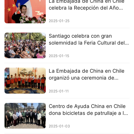
La Embajada de China en Chile
celebra la Recepción del Año
Nuevo Chino 2025
2025-01-25
Santiago celebra con gran
solemnidad la Feria Cultural del
Año Nuevo Chino del Año de la
Serpiente.
2025-01-15
La Embajada de China en Chile
organizó una ceremonia de
entrega de paquetes de Año
Nuevo y sostuvo un encuentro
2025-01-11
con representantes de la
comunidad china.
Centro de Ayuda China en Chile
dona bicicletas de patrullaje a la
policía de Santiago
2025-01-03