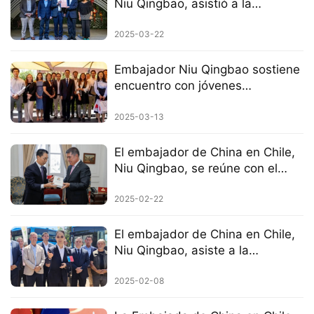
Niu Qingbao, asistió a la
celebración del Festival de la
Primavera 2025 en la ciudad de
2025-03-22
La Cisterna
Embajador Niu Qingbao sostiene
encuentro con jóvenes
académicos chilenos
2025-03-13
El embajador de China en Chile,
Niu Qingbao, se reúne con el
alcalde de Santiago
2025-02-22
El embajador de China en Chile,
Niu Qingbao, asiste a la
ceremonia de puesta en marcha
de buses eléctricos chinos
2025-02-08