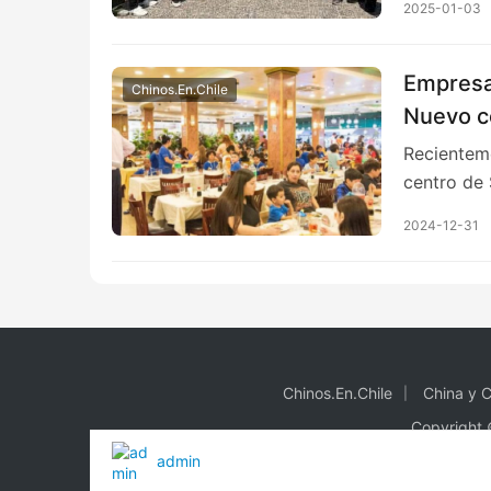
2025-01-03
Empresar
Chinos.En.Chile
Nuevo c
Recienteme
centro de
2024-12-31
Chinos.En.Chile
China y C
Copyright 
admin