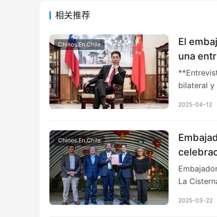
相关推荐
El embaj
Chinos.En.Chile
una entr
**Entrevis
bilateral 
2025-04-12
Embajado
Chinos.En.Chile
celebrac
de La Ci
Embajador 
La Cistern
2025-03-22