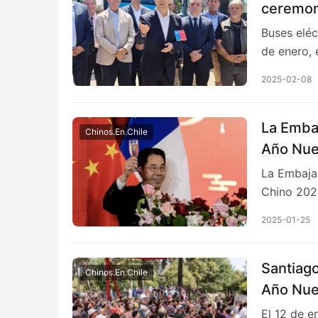
ceremon
chinos
Buses eléc
de enero,
2025-02-08
La Embaj
Chinos.En.Chile
Año Nue
La Embaja
Chino 202
2025-01-25
Santiago
Chinos.En.Chile
Año Nuev
El 12 de e