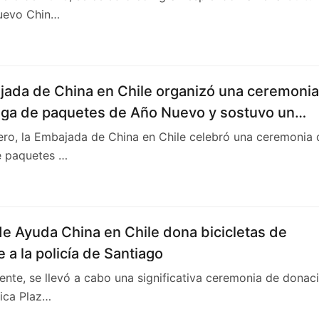
uevo Chin…
jada de China en Chile organizó una ceremonia
ega de paquetes de Año Nuevo y sostuvo un
ro con representantes de la comunidad china.
ero, la Embajada de China en Chile celebró una ceremonia 
e paquetes …
e Ayuda China en Chile dona bicicletas de
e a la policía de Santiago
nte, se llevó a cabo una significativa ceremonia de donac
rica Plaz…