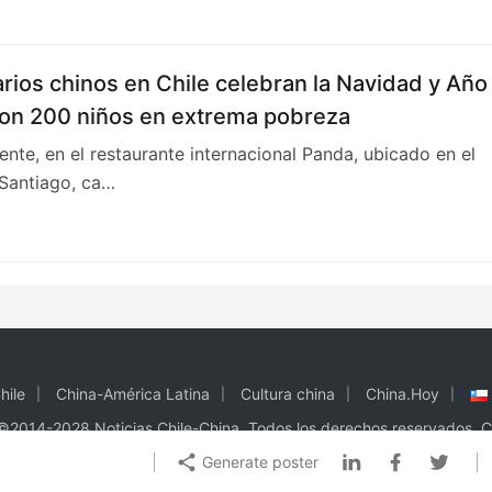
ios chinos en Chile celebran la Navidad y Año
on 200 niños en extrema pobreza
nte, en el restaurante internacional Panda, ubicado en el
 Santiago, ca…
hile
China-América Latina
Cultura china
China.Hoy
©2014-2028 Noticias Chile-China. Todos los derechos reservados.
C
Generate poster