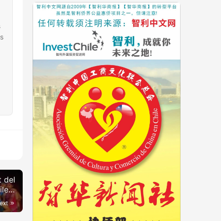
s
es
 del
ile
ext