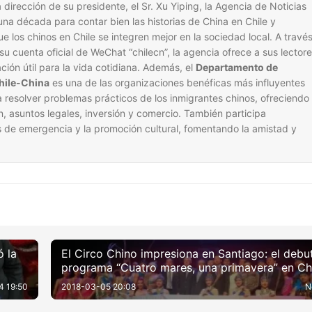
dirección de su presidente, el Sr. Xu Yiping, la Agencia de Noticias
na década para contar bien las historias de China en Chile y
e los chinos en Chile se integren mejor en la sociedad local. A travé
 su cuenta oficial de WeChat “chilecn”, la agencia ofrece a sus lector
ación útil para la vida cotidiana. Además, el
Departamento de
Chile-China
es una de las organizaciones benéficas más influyentes
 resolver problemas prácticos de los inmigrantes chinos, ofreciendo
n, asuntos legales, inversión y comercio. También participa
 de emergencia y la promoción cultural, fomentando la amistad y
ó la
El Circo Chino impresiona en Santiago: el debut
programa “Cuatro mares, una primavera” en Ch
fue un gran éxito
4 19:50
2018-03-05 20:08
N