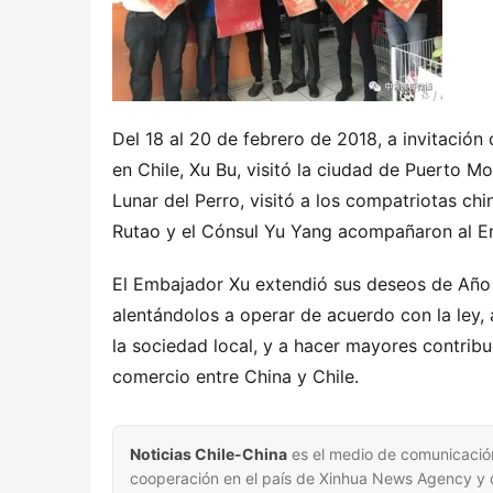
Del 18 al 20 de febrero de 2018, a invitación
en Chile, Xu Bu, visitó la ciudad de Puerto M
Lunar del Perro, visitó a los compatriotas chi
Rutao y el Cónsul Yu Yang acompañaron al E
El Embajador Xu extendió sus deseos de Año 
alentándolos a operar de acuerdo con la ley, 
la sociedad local, y a hacer mayores contribu
comercio entre China y Chile.
Noticias Chile-China
es el medio de comunicación
cooperación en el país de Xinhua News Agency y de