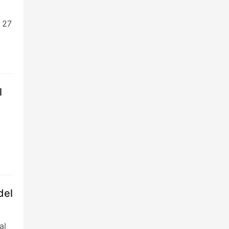
l 27
l
del
al