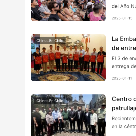
del Año N
2025-01-15
La Emba
Chinos.En.Chile
de entr
encuent
El 3 de en
entrega d
2025-01-11
Centro d
Chinos.En.Chile
patrullaj
Recienteme
en la cént