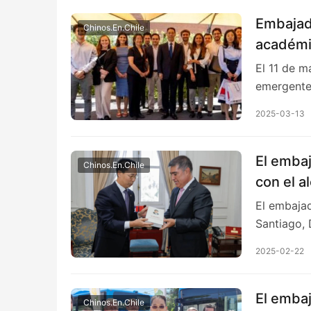
Embajad
Chinos.En.Chile
académi
El 11 de m
emergente
2025-03-13
El embaj
Chinos.En.Chile
con el a
El embajad
Santiago,
2025-02-22
El embaj
Chinos.En.Chile