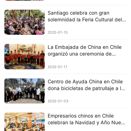
Santiago celebra con gran
solemnidad la Feria Cultural del
Año Nuevo Chino del Año de la
Serpiente.
2025-01-15
La Embajada de China en Chile
organizó una ceremonia de
entrega de paquetes de Año
Nuevo y sostuvo un encuentro
2025-01-11
con representantes de la
comunidad china.
Centro de Ayuda China en Chile
dona bicicletas de patrullaje a la
policía de Santiago
2025-01-03
Empresarios chinos en Chile
celebran la Navidad y Año Nuevo
con 200 niños en extrema