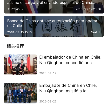
asume el cargo y el enviado especial de China
asiste a la ceremonia
Previous
2018-03-12 20:26
Banco de China obtiene autorización para operar
en Chile
2018-03-15 15:13
Next
相关推荐
El embajador de China en Chile,
Niu Qingbao, concedió una
entrevista al diario chileno “Las
Tres”
2025-04-12
Embajador de China en Chile,
Niu Qingbao, asistió a la
celebración del Festival de la
Primavera 2025 en la ciudad de
2025-03-22
La Cisterna