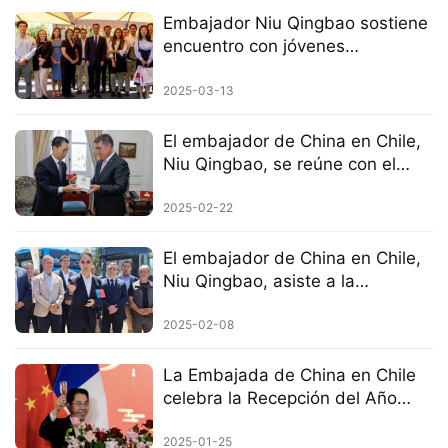
Embajador Niu Qingbao sostiene
encuentro con jóvenes
académicos chilenos
2025-03-13
El embajador de China en Chile,
Niu Qingbao, se reúne con el
alcalde de Santiago
2025-02-22
El embajador de China en Chile,
Niu Qingbao, asiste a la
ceremonia de puesta en marcha
de buses eléctricos chinos
2025-02-08
La Embajada de China en Chile
celebra la Recepción del Año
Nuevo Chino 2025
2025-01-25