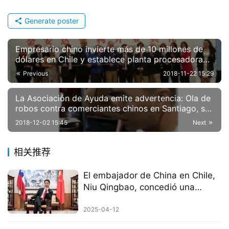
Generate poster
Empresario chino invierte más de 10 millones de
dólares en Chile y establece planta procesadora
de frutas
Previous
2018-11-22 15:29
La Asociación de Ayuda emite advertencia: Ola de
robos contra comerciantes chinos en Santiago, se
propone plan de defensa
2018-12-02 15:45
Next
相关推荐
El embajador de China en Chile,
Niu Qingbao, concedió una
entrevista al diario chileno “Las
Tres”
2025-04-12