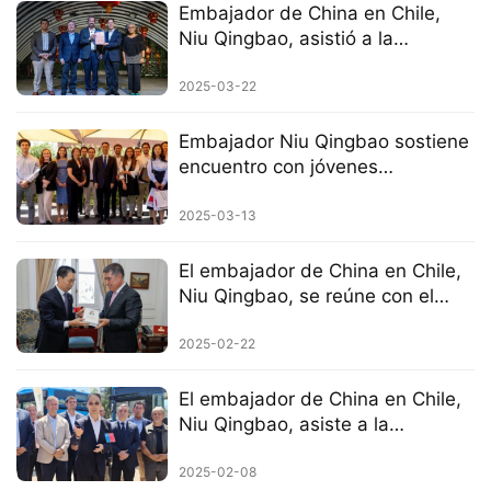
Embajador de China en Chile,
Niu Qingbao, asistió a la
celebración del Festival de la
Primavera 2025 en la ciudad de
2025-03-22
La Cisterna
Embajador Niu Qingbao sostiene
encuentro con jóvenes
académicos chilenos
2025-03-13
El embajador de China en Chile,
Niu Qingbao, se reúne con el
alcalde de Santiago
2025-02-22
El embajador de China en Chile,
Niu Qingbao, asiste a la
ceremonia de puesta en marcha
de buses eléctricos chinos
2025-02-08