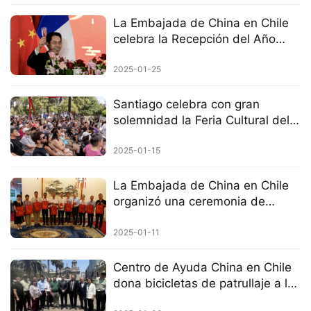
La Embajada de China en Chile
celebra la Recepción del Año
Nuevo Chino 2025
2025-01-25
Santiago celebra con gran
solemnidad la Feria Cultural del
Año Nuevo Chino del Año de la
Serpiente.
2025-01-15
La Embajada de China en Chile
organizó una ceremonia de
entrega de paquetes de Año
Nuevo y sostuvo un encuentro
2025-01-11
con representantes de la
comunidad china.
Centro de Ayuda China en Chile
dona bicicletas de patrullaje a la
policía de Santiago