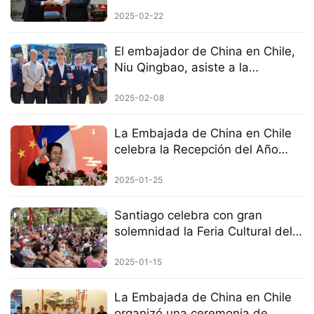
alcalde de Santiago
2025-02-22
El embajador de China en Chile,
Niu Qingbao, asiste a la
ceremonia de puesta en marcha
de buses eléctricos chinos
2025-02-08
La Embajada de China en Chile
celebra la Recepción del Año
Nuevo Chino 2025
2025-01-25
Santiago celebra con gran
solemnidad la Feria Cultural del
Año Nuevo Chino del Año de la
Serpiente.
2025-01-15
La Embajada de China en Chile
organizó una ceremonia de