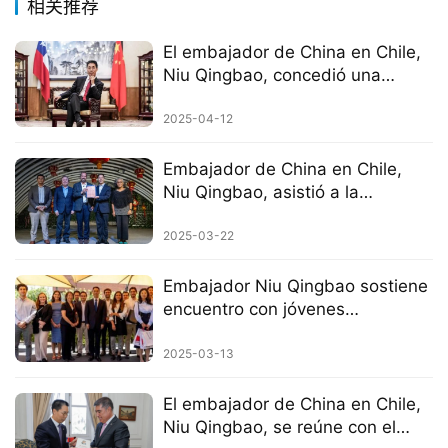
相关推荐
El embajador de China en Chile,
Niu Qingbao, concedió una
entrevista al diario chileno “Las
Tres”
2025-04-12
Embajador de China en Chile,
Niu Qingbao, asistió a la
celebración del Festival de la
Primavera 2025 en la ciudad de
2025-03-22
La Cisterna
Embajador Niu Qingbao sostiene
encuentro con jóvenes
académicos chilenos
2025-03-13
El embajador de China en Chile,
Niu Qingbao, se reúne con el