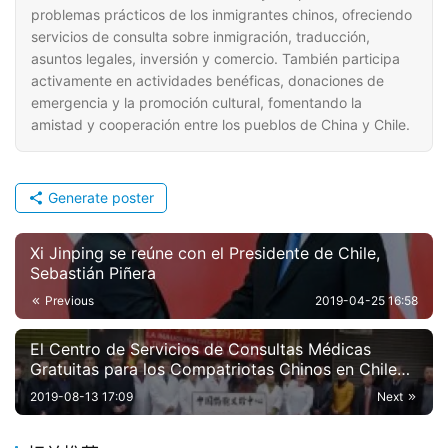
problemas prácticos de los inmigrantes chinos, ofreciendo
servicios de consulta sobre inmigración, traducción,
asuntos legales, inversión y comercio. También participa
activamente en actividades benéficas, donaciones de
emergencia y la promoción cultural, fomentando la
amistad y cooperación entre los pueblos de China y Chile.
Generate poster
Xi Jinping se reúne con el Presidente de Chile,
Sebastián Piñera
Previous
2019-04-25 16:58
El Centro de Servicios de Consultas Médicas
Gratuitas para los Compatriotas Chinos en Chile
se inaugura oficialmente en Santiago
2019-08-13 17:09
Next