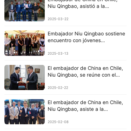
Niu Qingbao, asistió a la
celebración del Festival de la
Primavera 2025 en la ciudad de
2025-03-22
La Cisterna
Embajador Niu Qingbao sostiene
encuentro con jóvenes
académicos chilenos
2025-03-13
El embajador de China en Chile,
Niu Qingbao, se reúne con el
alcalde de Santiago
2025-02-22
El embajador de China en Chile,
Niu Qingbao, asiste a la
ceremonia de puesta en marcha
de buses eléctricos chinos
2025-02-08