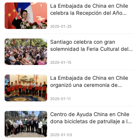
La Embajada de China en Chile
celebra la Recepción del Año
Nuevo Chino 2025
2025-01-25
Santiago celebra con gran
solemnidad la Feria Cultural del
Año Nuevo Chino del Año de la
Serpiente.
2025-01-15
La Embajada de China en Chile
organizó una ceremonia de
entrega de paquetes de Año
Nuevo y sostuvo un encuentro
2025-01-11
con representantes de la
comunidad china.
Centro de Ayuda China en Chile
dona bicicletas de patrullaje a la
policía de Santiago
2025-01-03